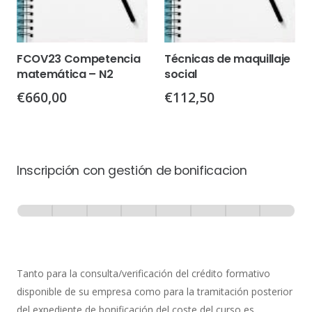
FCOV23 Competencia
Técnicas de maquillaje
matemática – N2
social
€
660,00
€
112,50
Inscripción con gestión de bonificacion
Inscripción
-
0% Completo
1 de 8
con
Gestión
de
Tanto para la consulta/verificación del crédito formativo
Bonificación
disponible de su empresa como para la tramitación posterior
del expediente de bonificación del coste del curso es