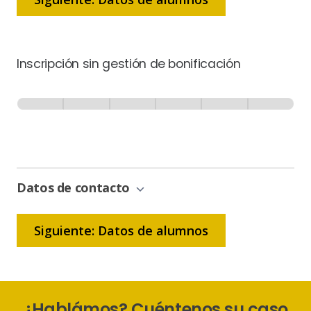
Inscripción sin gestión de bonificación
Inscripción
-
0% Completo
1 de 6
Sin
Gestión
de
Bonificación
Datos de contacto
Siguiente: Datos de alumnos
¿Hablámos? Cuéntenos su caso