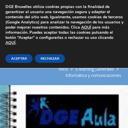
Área Privada
DGE Bruxelles utiliza cookies propias con la finalidad de
garantizar al usuario una navegación segura y adaptar el
contenido del sitio web. Igualmente, usamos cookies de terceros
(Google Analytics) para analizar la navegación de los usuarios y
poder mejorar nuestros contenidos. Clica
AQUÍ
para más
información. Puedes aceptar todas las cookies pulsando el
botón “Aceptar” o configurarlas o rechazar su uso clicando
AQUÍ
Acceso a la información de
.
documentos XML
ACEPTAR
RECHAZAR
Inicio
E-learning_Generales
Informática y comunicaciones