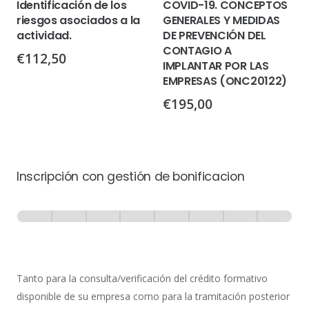
Identificación de los
COVID-19. CONCEPTOS
riesgos asociados a la
GENERALES Y MEDIDAS
actividad.
DE PREVENCIÓN DEL
CONTAGIO A
€
112,50
IMPLANTAR POR LAS
EMPRESAS (ONC20122)
€
195,00
Inscripción con gestión de bonificacion
Inscripción
-
0% Completo
1 de 8
con
Gestión
de
Tanto para la consulta/verificación del crédito formativo
Bonificación
disponible de su empresa como para la tramitación posterior