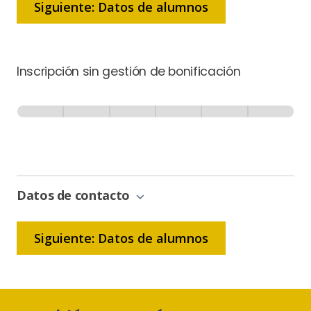
Siguiente: Datos de alumnos
Inscripción sin gestión de bonificación
Inscripción
-
0% Completo
1 de 6
Sin
Gestión
de
Bonificación
Datos de contacto
Siguiente: Datos de alumnos