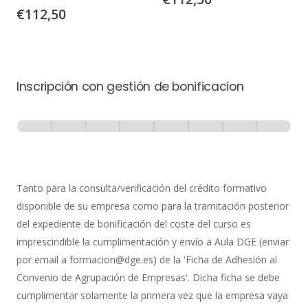
€
112,50
Inscripción con gestión de bonificacion
Inscripción
-
0% Completo
1 de 8
con
Gestión
de
Tanto para la consulta/verificación del crédito formativo
Bonificación
disponible de su empresa como para la tramitación posterior
del expediente de bonificación del coste del curso es
imprescindible la cumplimentación y envío a Aula DGE (enviar
por email a formacion@dge.es) de la 'Ficha de Adhesión al
Convenio de Agrupación de Empresas'. Dicha ficha se debe
cumplimentar solamente la primera vez que la empresa vaya