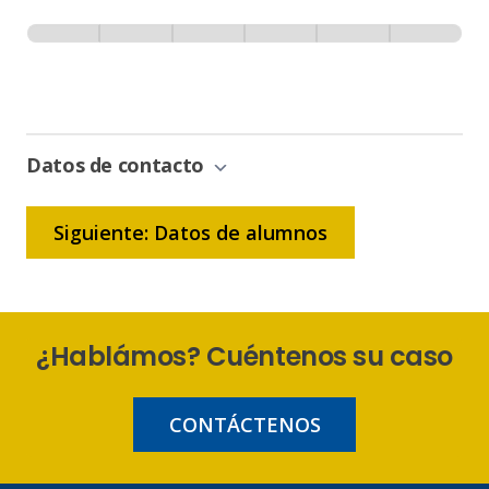
Inscripción
-
0% Completo
1 de 6
Sin
Gestión
de
Bonificación
Datos de contacto
Siguiente: Datos de alumnos
¿Hablámos? Cuéntenos su caso
CONTÁCTENOS