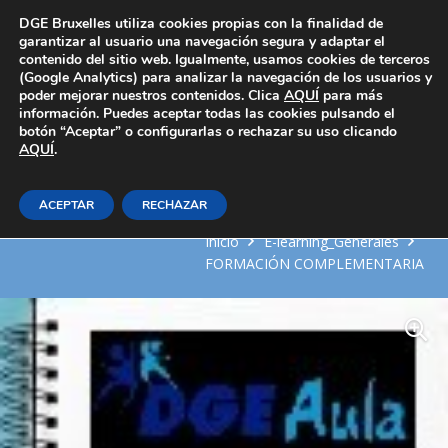
Área Privada
DGE Bruxelles utiliza cookies propias con la finalidad de
garantizar al usuario una navegación segura y adaptar el
contenido del sitio web. Igualmente, usamos cookies de terceros
(Google Analytics) para analizar la navegación de los usuarios y
poder mejorar nuestros contenidos. Clica
AQUÍ
para más
información. Puedes aceptar todas las cookies pulsando el
botón “Aceptar” o configurarlas o rechazar su uso clicando
AQUÍ
FCOV23 Competencia
.
matemática – N2
ACEPTAR
RECHAZAR
Inicio
E-learning_Generales
FORMACIÓN COMPLEMENTARIA