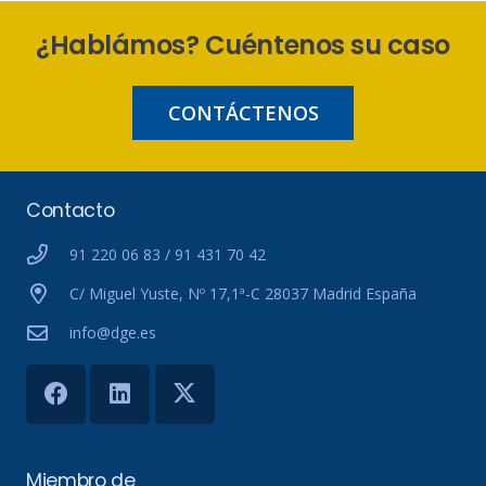
¿Hablámos? Cuéntenos su caso
CONTÁCTENOS
Contacto
91 220 06 83 / 91 431 70 42
C/ Miguel Yuste, Nº 17,1ª-C 28037 Madrid España
info@dge.es
Miembro de