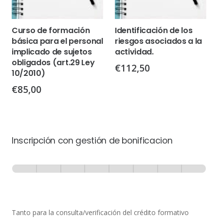
Curso de formación
Identificación de los
básica para el personal
riesgos asociados a la
implicado de sujetos
actividad.
obligados (art.29 Ley
€
112,50
10/2010)
€
85,00
Inscripción con gestión de bonificacion
Inscripción
-
0% Completo
1 de 8
con
Gestión
de
Tanto para la consulta/verificación del crédito formativo