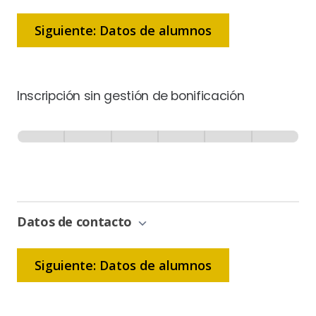
Siguiente: Datos de alumnos
Inscripción sin gestión de bonificación
Inscripción
-
0% Completo
1 de 6
Sin
Gestión
de
Bonificación
Datos de contacto
Siguiente: Datos de alumnos