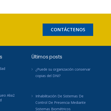
CONTÁCTENOS
s
Últimos posts
idad
¿Puede su organización conservar
copias del DNI?
ueo Alia2
Inhabilitación De Sistemas De
d
Control De Presencia Mediante
Sistemas Biométricos