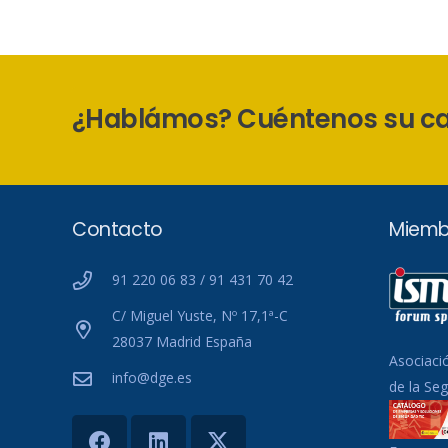
¿Hablámos? Cuéntenos su c
Contacto
Miemb
91 220 06 83 / 91 431 70 42
C/ Miguel Yuste, Nº 17,1ª-C
28037 Madrid España
Asociaci
info@dge.es
de la Se