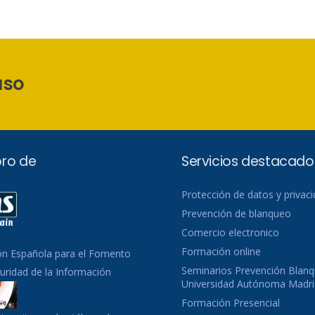
aso
ro de
Servicios destacado
Protección de datos y privac
Prevención de blanqueo
Comercio electronico
Formación online
ón Española para el Fomento
Seminarios Prevención Blanq
guridad de la Información
Universidad Autónoma Madri
Formación Presencial