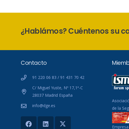
¿Hablámos? Cuéntenos su c
Contacto
Miemb
91 220 06 83 / 91 431 70 42
C/ Miguel Yuste, Nº 17,1ª-C
28037 Madrid España
Asociaci
info@dge.es
de la Se
Empresa 