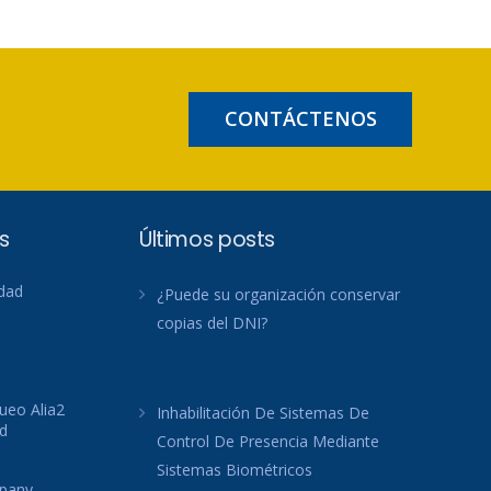
CONTÁCTENOS
s
Últimos posts
idad
¿Puede su organización conservar
copias del DNI?
ueo Alia2
Inhabilitación De Sistemas De
d
Control De Presencia Mediante
Sistemas Biométricos
mpany