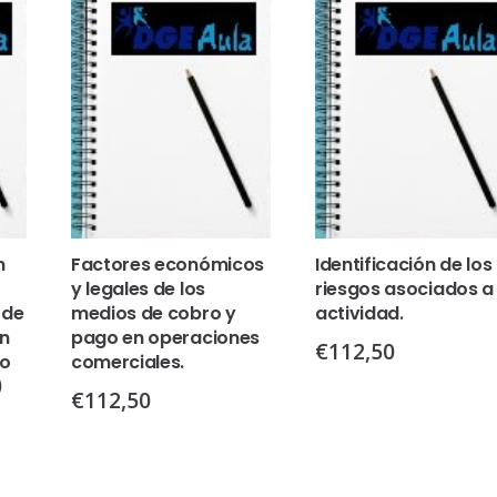
n
Factores económicos
Identificación de los
y legales de los
riesgos asociados a 
 de
medios de cobro y
actividad.
en
pago en operaciones
€
112,50
io
comerciales.
)
€
112,50