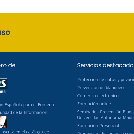
aso
ro de
Servicios destacado
Protección de datos y privac
Prevención de blanqueo
Comercio electronico
Formación online
ón Española para el Fomento
Seminarios Prevención Blanq
guridad de la Información
Universidad Autónoma Madri
Formación Presencial
inscrita en el catálogo de
Propuestas de cursos in co