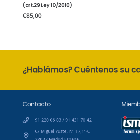
(art.29 Ley 10/2010)
€
85,00
¿Hablámos? Cuéntenos su c
Contacto
Miemb
91 220 06 83 / 91 431 70 42
C/ Miguel Yuste, Nº 17,1ª-C
28037 Madrid España