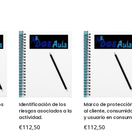
os
Identificación de los
Marco de protecció
riesgos asociados a la
al cliente, consumid
actividad.
y usuario en consu
€
112,50
€
112,50