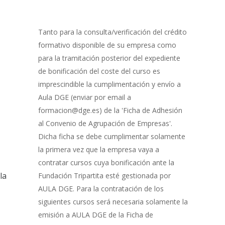
0% Completo
1 de 8
con
Gestión
de
Tanto para la consulta/verificación del crédito
Bonificación
formativo disponible de su empresa como
para la tramitación posterior del expediente
de bonificación del coste del curso es
imprescindible la cumplimentación y envío a
Aula DGE (enviar por email a
formacion@dge.es) de la 'Ficha de Adhesión
al Convenio de Agrupación de Empresas'.
Dicha ficha se debe cumplimentar solamente
la primera vez que la empresa vaya a
contratar cursos cuya bonificación ante la
la
Fundación Tripartita esté gestionada por
AULA DGE. Para la contratación de los
siguientes cursos será necesaria solamente la
emisión a AULA DGE de la Ficha de