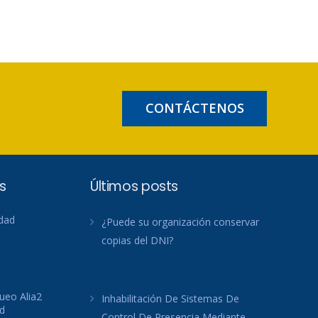
CONTÁCTENOS
s
Últimos posts
idad
¿Puede su organización conservar
copias del DNI?
ueo Alia2
Inhabilitación De Sistemas De
d
Control De Presencia Mediante