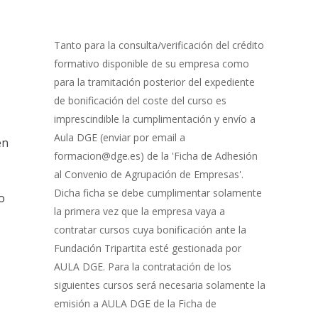
0% Completo
1 de 8
con
Gestión
de
Tanto para la consulta/verificación del crédito
Bonificación
formativo disponible de su empresa como
para la tramitación posterior del expediente
de bonificación del coste del curso es
imprescindible la cumplimentación y envío a
Aula DGE (enviar por email a
en
formacion@dge.es) de la 'Ficha de Adhesión
al Convenio de Agrupación de Empresas'.
Dicha ficha se debe cumplimentar solamente
o
la primera vez que la empresa vaya a
contratar cursos cuya bonificación ante la
Fundación Tripartita esté gestionada por
AULA DGE. Para la contratación de los
siguientes cursos será necesaria solamente la
emisión a AULA DGE de la Ficha de