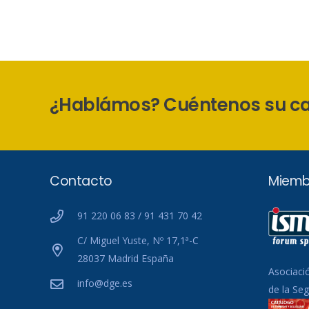
¿Hablámos? Cuéntenos su c
Contacto
Miemb
91 220 06 83 / 91 431 70 42
C/ Miguel Yuste, Nº 17,1ª-C
28037 Madrid España
Asociaci
info@dge.es
de la Se