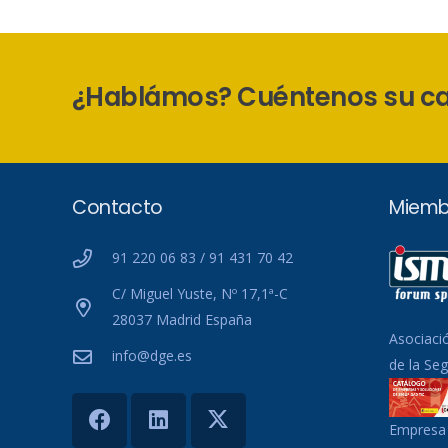
¿Hablámos? Cuéntenos su c
Contacto
Miemb
91 220 06 83 / 91 431 70 42
C/ Miguel Yuste, Nº 17,1ª-C
28037 Madrid España
Asociaci
info@dge.es
de la Se
Empresa 