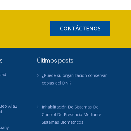
CONTÁCTENOS
s
Últimos posts
idad
¿Puede su organización conservar
copias del DNI?
ueo Alia2
Inhabilitación De Sistemas De
d
Control De Presencia Mediante
Sistemas Biométricos
mpany