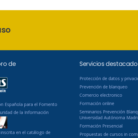
aso
ro de
Servicios destacado
Protección de datos y privac
Prevención de blanqueo
Comercio electronico
Formación online
ón Española para el Fomento
Seminarios Prevención Blanq
guridad de la Información
Universidad Autónoma Madri
Formación Presencial
inscrita en el catálogo de
Propuestas de cursos in co