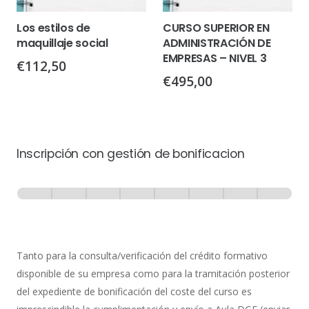
Los estilos de
CURSO SUPERIOR EN
maquillaje social
ADMINISTRACIÓN DE
EMPRESAS – NIVEL 3
€
112,50
€
495,00
Inscripción con gestión de bonificacion
Inscripción
-
0% Completo
1 de 8
con
Gestión
de
Tanto para la consulta/verificación del crédito formativo
Bonificación
disponible de su empresa como para la tramitación posterior
del expediente de bonificación del coste del curso es