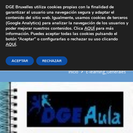
Área Privada
DGE Bruxelles utiliza cookies propias con la finalidad de
garantizar al usuario una navegación segura y adaptar el
contenido del sitio web. Igualmente, usamos cookies de terceros
(Google Analytics) para analizar la navegación de los usuarios y
poder mejorar nuestros contenidos. Clica
AQUÍ
para más
información. Puedes aceptar todas las cookies pulsando el
botón “Aceptar” o configurarlas o rechazar su uso clicando
AQUÍ
Conceptos de Hidrología. Gestión
.
y usos del agua
ACEPTAR
RECHAZAR
Inicio
E-learning_Generales