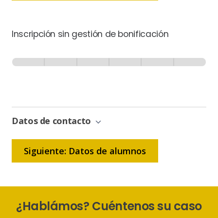
Inscripción sin gestión de bonificación
Inscripción
-
0% Completo
1 de 6
Sin
Gestión
de
Bonificación
Datos de contacto
Siguiente: Datos de alumnos
¿Hablámos? Cuéntenos su caso