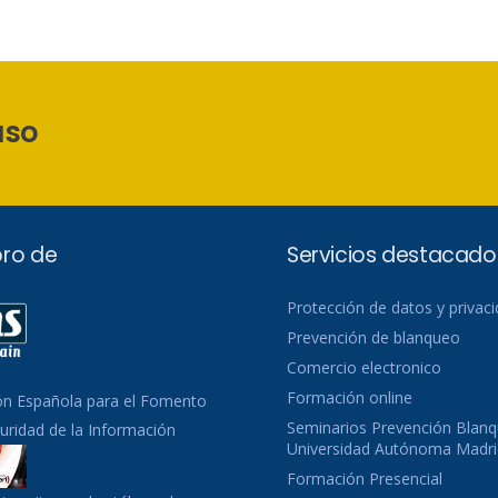
aso
ro de
Servicios destacado
Protección de datos y privac
Prevención de blanqueo
Comercio electronico
Formación online
ón Española para el Fomento
Seminarios Prevención Blanq
guridad de la Información
Universidad Autónoma Madri
Formación Presencial