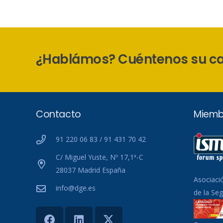
¿Hablámos? Cuéntenos su c
Contacto
Miemb
91 220 06 83 / 91 431 70 42
C/ Miguel Yuste, Nº 17,1ª-C
28037 Madrid España
Asociaci
info@dge.es
de la Se