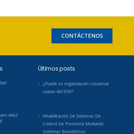
CONTÁCTENOS
s
Últimos posts
idad
¿Puede su organización conservar
copias del DNI?
ueo Alia2
Inhabilitación De Sistemas De
d
Control De Presencia Mediante
Sistemas Biométricos