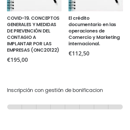
COVID-19. CONCEPTOS
El crédito
GENERALES Y MEDIDAS
documentario en las
DE PREVENCIÓN DEL
operaciones de
CONTAGIO A
Comercio y Marketing
IMPLANTAR POR LAS
internacional.
EMPRESAS (ONC20122)
€
112,50
€
195,00
Inscripción con gestión de bonificacion
Inscripción
-
0% Completo
1 de 8
con
Gestión