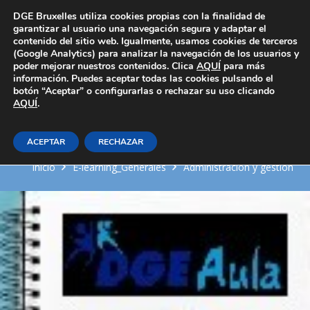
Área Privada
DGE Bruxelles utiliza cookies propias con la finalidad de
garantizar al usuario una navegación segura y adaptar el
contenido del sitio web. Igualmente, usamos cookies de terceros
(Google Analytics) para analizar la navegación de los usuarios y
poder mejorar nuestros contenidos. Clica
AQUÍ
para más
información. Puedes aceptar todas las cookies pulsando el
botón “Aceptar” o configurarlas o rechazar su uso clicando
AQUÍ
El recibo de salario y sus
.
deducciones
ACEPTAR
RECHAZAR
Inicio
E-learning_Generales
Administración y gestión