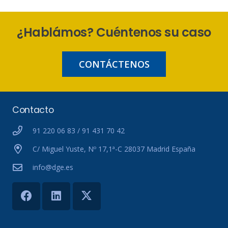
¿Hablámos? Cuéntenos su caso
CONTÁCTENOS
Contacto
91 220 06 83 / 91 431 70 42
C/ Miguel Yuste, Nº 17,1ª-C 28037 Madrid España
info@dge.es