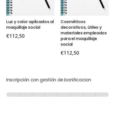
Luz y color aplicados al
Cosméticos
maquillaje social
decorativos, útiles y
materiales empleados
€
112,50
para el maquillaje
social
€
112,50
Inscripción con gestión de bonificacion
Inscripción
-
0% Completo
1 de 8
con
Gestión