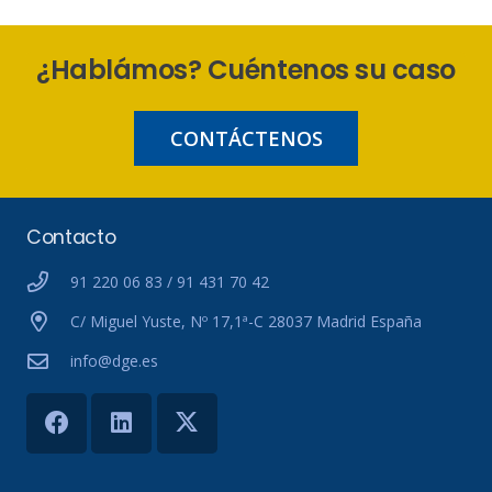
¿Hablámos? Cuéntenos su caso
CONTÁCTENOS
Contacto
91 220 06 83 / 91 431 70 42
C/ Miguel Yuste, Nº 17,1ª-C 28037 Madrid España
info@dge.es