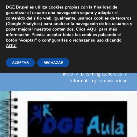
Área Privada
DGE Bruxelles utiliza cookies propias con la finalidad de
garantizar al usuario una navegación segura y adaptar el
contenido del sitio web. Igualmente, usamos cookies de terceros
(Google Analytics) para analizar la navegación de los usuarios y
poder mejorar nuestros contenidos. Clica
AQUÍ
para más
información. Puedes aceptar todas las cookies pulsando el
botón “Aceptar” o configurarlas o rechazar su uso clicando
AQUÍ
Excel 2016 aplicado a la gestión
.
empresarial
ACEPTAR
RECHAZAR
Inicio
E-learning_Generales
Informática y comunicaciones