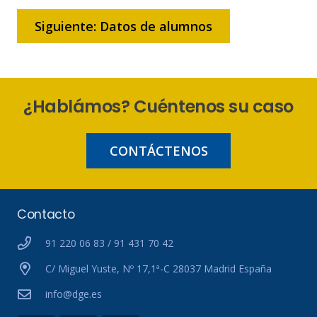
Siguiente: Datos de alumnos
¿Hablámos? Cuéntenos su caso
CONTÁCTENOS
Contacto
91 220 06 83 / 91 431 70 42
C/ Miguel Yuste, Nº 17,1ª-C 28037 Madrid España
info@dge.es