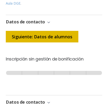
Aula DGE
.
Datos de contacto
Siguiente: Datos de alumnos
Inscripción sin gestión de bonificación
Inscripción
-
0% Completo
1 de 6
Sin
Gestión
de
Bonificación
Datos de contacto