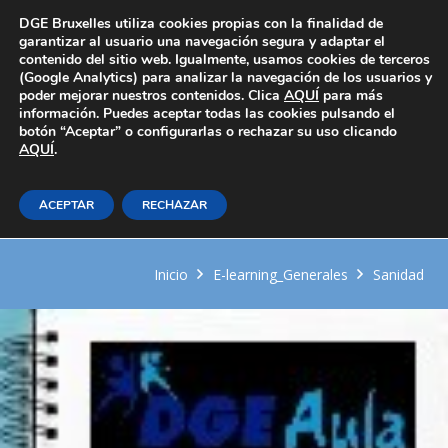
Área Privada
DGE Bruxelles utiliza cookies propias con la finalidad de
garantizar al usuario una navegación segura y adaptar el
contenido del sitio web. Igualmente, usamos cookies de terceros
(Google Analytics) para analizar la navegación de los usuarios y
poder mejorar nuestros contenidos. Clica
AQUÍ
para más
información. Puedes aceptar todas las cookies pulsando el
botón “Aceptar” o configurarlas o rechazar su uso clicando
AQUÍ
Fase de ejecución y
.
desactivación de DRP
ACEPTAR
RECHAZAR
(dispositivo de riesgo previsible)
Inicio
E-learning_Generales
Sanidad