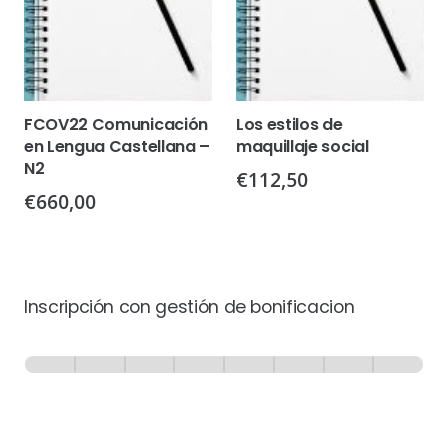
FCOV22 Comunicación
Los estilos de
en Lengua Castellana –
maquillaje social
N2
€
112,50
€
660,00
Inscripción con gestión de bonificacion
Inscripción
-
0% Completo
1 de 8
con
Gestión