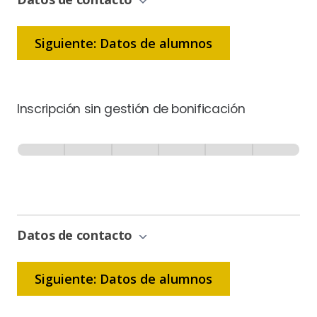
Siguiente: Datos de alumnos
Inscripción sin gestión de bonificación
Inscripción
-
0% Completo
1 de 6
Sin
Gestión
de
Bonificación
Datos de contacto
Siguiente: Datos de alumnos