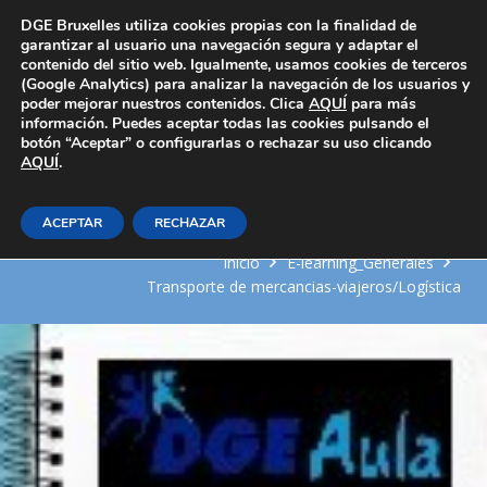
Área Privada
DGE Bruxelles utiliza cookies propias con la finalidad de
garantizar al usuario una navegación segura y adaptar el
contenido del sitio web. Igualmente, usamos cookies de terceros
(Google Analytics) para analizar la navegación de los usuarios y
poder mejorar nuestros contenidos. Clica
AQUÍ
para más
información. Puedes aceptar todas las cookies pulsando el
botón “Aceptar” o configurarlas o rechazar su uso clicando
AQUÍ
Fases y operaciones en la
.
cadena logística
ACEPTAR
RECHAZAR
Inicio
E-learning_Generales
Transporte de mercancias-viajeros/Logística