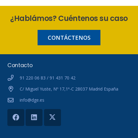
¿Hablámos? Cuéntenos su caso
CONTÁCTENOS
Contacto
91 220 06 83 / 91 431 70 42
C/ Miguel Yuste, Nº 17,1ª-C 28037 Madrid España
info@dge.es