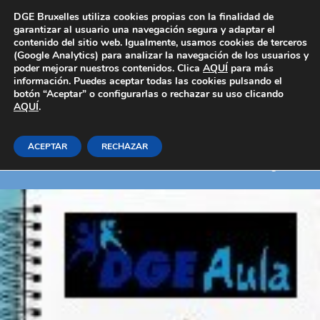
Área Privada
DGE Bruxelles utiliza cookies propias con la finalidad de
garantizar al usuario una navegación segura y adaptar el
contenido del sitio web. Igualmente, usamos cookies de terceros
(Google Analytics) para analizar la navegación de los usuarios y
poder mejorar nuestros contenidos. Clica
AQUÍ
para más
información. Puedes aceptar todas las cookies pulsando el
botón “Aceptar” o configurarlas o rechazar su uso clicando
AQUÍ
Firma y facturación electrónica
.
ACEPTAR
RECHAZAR
Inicio
E-learning_Generales
Informática / ofimática / diseño gráfico