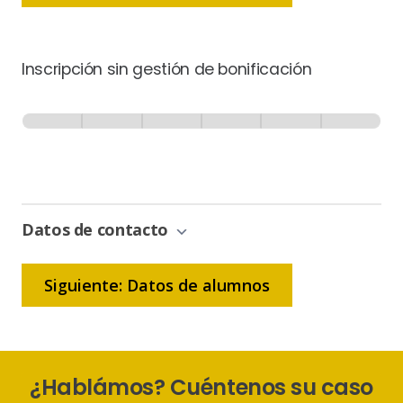
Inscripción sin gestión de bonificación
Inscripción
-
0% Completo
1 de 6
Sin
Gestión
de
Bonificación
Datos de contacto
Siguiente: Datos de alumnos
¿Hablámos? Cuéntenos su caso