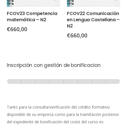
FCOV23 Competencia
FCOV22 Comunicación
matemática – N2
en Lengua Castellana –
N2
€
660,00
€
660,00
Inscripción con gestión de bonificacion
Inscripción
-
0% Completo
1 de 8
con
Gestión
de
Tanto para la consulta/verificación del crédito formativo
Bonificación
disponible de su empresa como para la tramitación posterior
del expediente de bonificación del coste del curso es