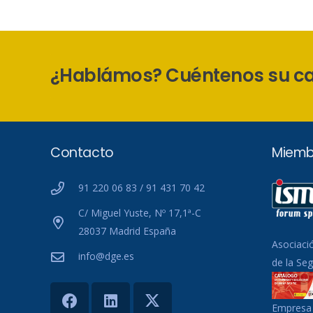
¿Hablámos? Cuéntenos su c
Contacto
Miemb
91 220 06 83 / 91 431 70 42
C/ Miguel Yuste, Nº 17,1ª-C
28037 Madrid España
Asociaci
info@dge.es
de la Se
Empresa 