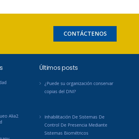
CONTÁCTENOS
s
Últimos posts
idad
¿Puede su organización conservar
copias del DNI?
ueo Alia2
Inhabilitación De Sistemas De
d
Control De Presencia Mediante
Sistemas Biométricos
mpany