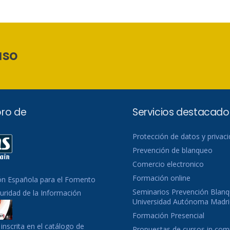
aso
ro de
Servicios destacado
Protección de datos y privac
Prevención de blanqueo
Comercio electronico
Formación online
ón Española para el Fomento
Seminarios Prevención Blanq
guridad de la Información
Universidad Autónoma Madri
Formación Presencial
inscrita en el catálogo de
Propuestas de cursos in co