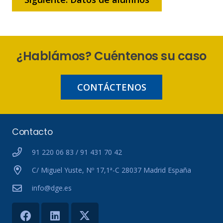
¿Hablámos? Cuéntenos su caso
CONTÁCTENOS
Contacto
91 220 06 83 / 91 431 70 42
C/ Miguel Yuste, Nº 17,1ª-C 28037 Madrid España
info@dge.es