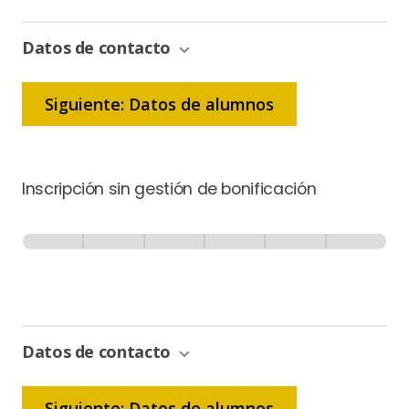
Datos de contacto
Siguiente: Datos de alumnos
Inscripción sin gestión de bonificación
Inscripción
-
0% Completo
1 de 6
Sin
Gestión
de
Bonificación
Datos de contacto
Siguiente: Datos de alumnos