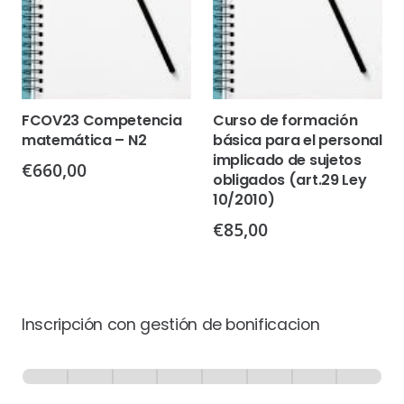
FCOV23 Competencia
Curso de formación
matemática – N2
básica para el personal
implicado de sujetos
€
660,00
obligados (art.29 Ley
10/2010)
€
85,00
Inscripción con gestión de bonificacion
Inscripción
-
0% Completo
1 de 8