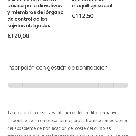
básica para directivos
maquillaje social
y miembros del órgano
€
112,50
de control de los
sujetos obligados
€
120,00
Inscripción con gestión de bonificacion
Inscripción
-
0% Completo
1 de 8
con
Gestión
de
Tanto para la consulta/verificación del crédito formativo
Bonificación
disponible de su empresa como para la tramitación posterior
del expediente de bonificación del coste del curso es