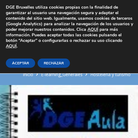
Área Privada
DGE Bruxelles utiliza cookies propias con la finalidad de
garantizar al usuario una navegación segura y adaptar el
contenido del sitio web. Igualmente, usamos cookies de terceros
(Google Analytics) para analizar la navegación de los usuarios y
poder mejorar nuestros contenidos. Clica
AQUÍ
para más
información. Puedes aceptar todas las cookies pulsando el
botón “Aceptar” o configurarlas o rechazar su uso clicando
AQUÍ
Higiene alimentaria y
.
manipulación de alimentos
ACEPTAR
RECHAZAR
Inicio
E-learning_Generales
Hosteleria y turismo