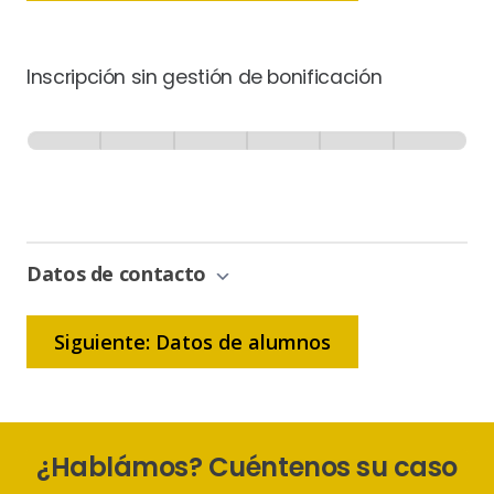
Inscripción sin gestión de bonificación
Inscripción
-
0% Completo
1 de 6
Sin
Gestión
de
Bonificación
Datos de contacto
Siguiente: Datos de alumnos
¿Hablámos? Cuéntenos su caso