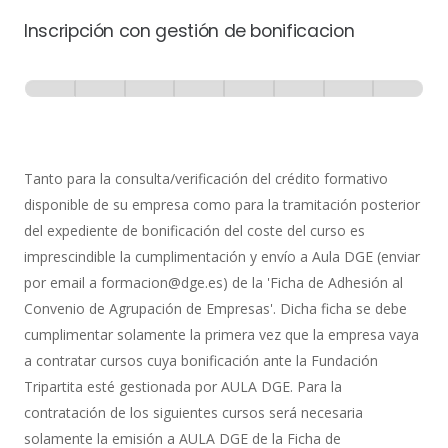
Inscripción con gestión de bonificacion
Inscripción
-
0% Completo
1 de 8
con
Gestión
de
Tanto para la consulta/verificación del crédito formativo
Bonificación
disponible de su empresa como para la tramitación posterior
del expediente de bonificación del coste del curso es
imprescindible la cumplimentación y envío a Aula DGE (enviar
por email a formacion@dge.es) de la 'Ficha de Adhesión al
Convenio de Agrupación de Empresas'. Dicha ficha se debe
cumplimentar solamente la primera vez que la empresa vaya
a contratar cursos cuya bonificación ante la Fundación
Tripartita esté gestionada por AULA DGE. Para la
contratación de los siguientes cursos será necesaria
solamente la emisión a AULA DGE de la Ficha de