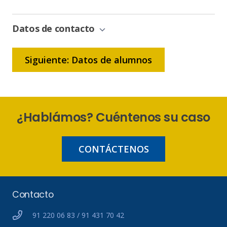
de
Bonificación
Datos de contacto
Siguiente: Datos de alumnos
¿Hablámos? Cuéntenos su caso
CONTÁCTENOS
Contacto
91 220 06 83 / 91 431 70 42