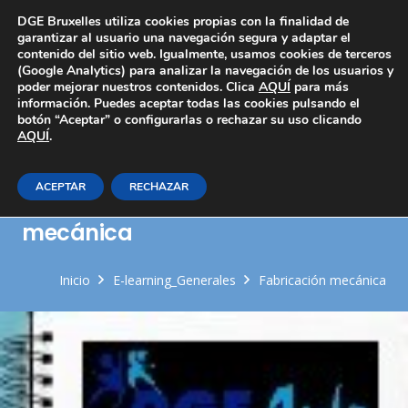
Área Privada
DGE Bruxelles utiliza cookies propias con la finalidad de
garantizar al usuario una navegación segura y adaptar el
contenido del sitio web. Igualmente, usamos cookies de terceros
(Google Analytics) para analizar la navegación de los usuarios y
poder mejorar nuestros contenidos. Clica
AQUÍ
para más
información. Puedes aceptar todas las cookies pulsando el
botón “Aceptar” o configurarlas o rechazar su uso clicando
AQUÍ
Información de proceso y
.
flexibilización de los sistemas de
ACEPTAR
RECHAZAR
producción en fabricación
mecánica
Inicio
E-learning_Generales
Fabricación mecánica