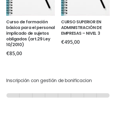
Curso de formación
CURSO SUPERIOR EN
básica para el personal
ADMINISTRACIÓN DE
implicado de sujetos
EMPRESAS – NIVEL 3
obligados (art.29 Ley
€
495,00
10/2010)
€
85,00
Inscripción con gestión de bonificacion
Inscripción
-
0% Completo
1 de 8
con
Gestión