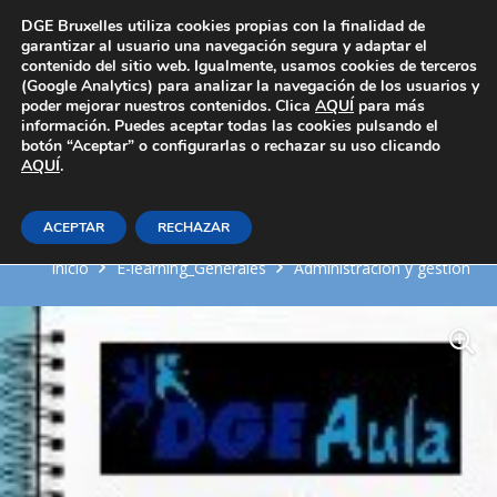
Área Privada
DGE Bruxelles utiliza cookies propias con la finalidad de
garantizar al usuario una navegación segura y adaptar el
contenido del sitio web. Igualmente, usamos cookies de terceros
(Google Analytics) para analizar la navegación de los usuarios y
poder mejorar nuestros contenidos. Clica
AQUÍ
para más
información. Puedes aceptar todas las cookies pulsando el
botón “Aceptar” o configurarlas o rechazar su uso clicando
AQUÍ
Integración de documentos
.
profesionales en la web.
ACEPTAR
RECHAZAR
Inicio
E-learning_Generales
Administración y gestión