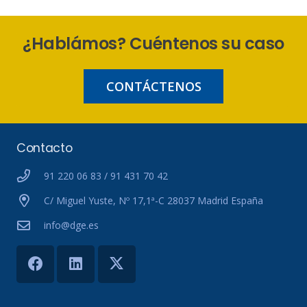
¿Hablámos? Cuéntenos su caso
CONTÁCTENOS
Contacto
91 220 06 83 / 91 431 70 42
C/ Miguel Yuste, Nº 17,1ª-C 28037 Madrid España
info@dge.es