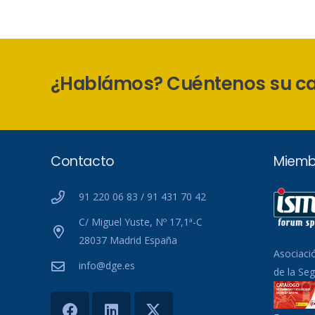
¿Hablámos? Cuéntenos su c
Contacto
Miemb
91 220 06 83 / 91 431 70 42
C/ Miguel Yuste, Nº 17,1ª-C
28037 Madrid España
Asociaci
info@dge.es
de la Se