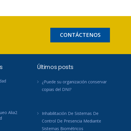
CONTÁCTENOS
s
Últimos posts
idad
¿Puede su organización conservar
copias del DNI?
ueo Alia2
Inhabilitación De Sistemas De
d
Control De Presencia Mediante
Sistemas Biométricos