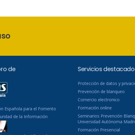
aso
ro de
Servicios destacado
Protección de datos y privac
Prevención de blanqueo
Comercio electronico
Formación online
ón Española para el Fomento
Seminarios Prevención Blanq
guridad de la Información
Universidad Autónoma Madri
Formación Presencial