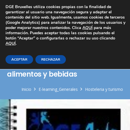
Área Privada
DGE Bruxelles utiliza cookies propias con la finalidad de
garantizar al usuario una navegación segura y adaptar el
contenido del sitio web. Igualmente, usamos cookies de terceros
(Google Analytics) para analizar la navegación de los usuarios y
poder mejorar nuestros contenidos. Clica
AQUÍ
para más
información. Puedes aceptar todas las cookies pulsando el
botón “Aceptar” o configurarlas o rechazar su uso clicando
AQUÍ
Limpieza de instalaciones y
.
equipos propios de las zonas de
ACEPTAR
RECHAZAR
producción y servicio de
alimentos y bebidas
Inicio
E-learning_Generales
Hosteleria y turismo