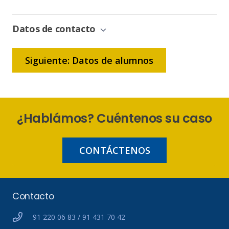
de
Bonificación
Datos de contacto
Siguiente: Datos de alumnos
¿Hablámos? Cuéntenos su caso
CONTÁCTENOS
Contacto
91 220 06 83 / 91 431 70 42