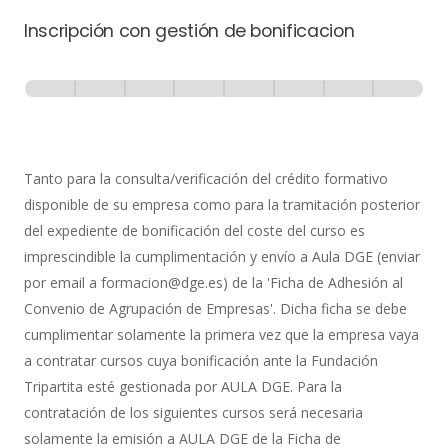
Inscripción con gestión de bonificacion
Inscripción
-
0% Completo
1 de 8
con
Gestión
de
Tanto para la consulta/verificación del crédito formativo
Bonificación
disponible de su empresa como para la tramitación posterior
del expediente de bonificación del coste del curso es
imprescindible la cumplimentación y envío a Aula DGE (enviar
por email a formacion@dge.es) de la 'Ficha de Adhesión al
Convenio de Agrupación de Empresas'. Dicha ficha se debe
cumplimentar solamente la primera vez que la empresa vaya
a contratar cursos cuya bonificación ante la Fundación
Tripartita esté gestionada por AULA DGE. Para la
contratación de los siguientes cursos será necesaria
solamente la emisión a AULA DGE de la Ficha de