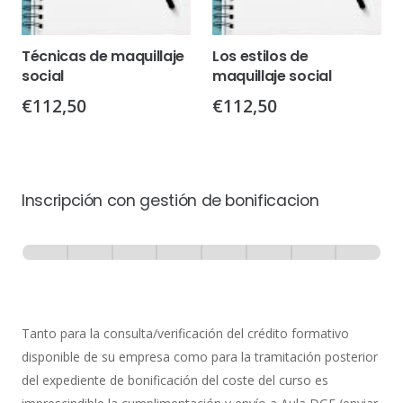
Técnicas de maquillaje
Los estilos de
social
maquillaje social
€
112,50
€
112,50
Inscripción con gestión de bonificacion
Inscripción
-
0% Completo
1 de 8
con
Gestión
de
Tanto para la consulta/verificación del crédito formativo
Bonificación
disponible de su empresa como para la tramitación posterior
del expediente de bonificación del coste del curso es