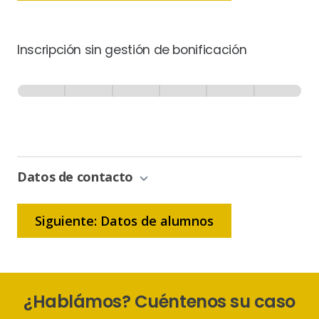
Inscripción sin gestión de bonificación
Inscripción
-
0% Completo
1 de 6
Sin
Gestión
de
Bonificación
Datos de contacto
Siguiente: Datos de alumnos
¿Hablámos? Cuéntenos su caso