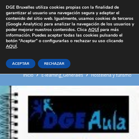
Área Privada
DGE Bruxelles utiliza cookies propias con la finalidad de
garantizar al usuario una navegación segura y adaptar el
contenido del sitio web. Igualmente, usamos cookies de terceros
(Google Analytics) para analizar la navegación de los usuarios y
poder mejorar nuestros contenidos. Clica
AQUÍ
para más
información. Puedes aceptar todas las cookies pulsando el
botón “Aceptar” o configurarlas o rechazar su uso clicando
AQUÍ
Los establecimientos de servicios
.
a colectividades
ACEPTAR
RECHAZAR
Inicio
E-learning_Generales
Hosteleria y turismo