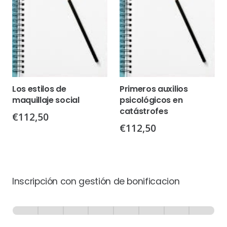
Los estilos de
Primeros auxilios
maquillaje social
psicológicos en
catástrofes
€
112,50
€
112,50
Inscripción con gestión de bonificacion
Inscripción
-
0% Completo
1 de 8