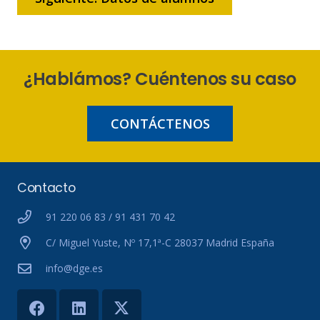
¿Hablámos? Cuéntenos su caso
CONTÁCTENOS
Contacto
91 220 06 83 / 91 431 70 42
C/ Miguel Yuste, Nº 17,1ª-C 28037 Madrid España
info@dge.es