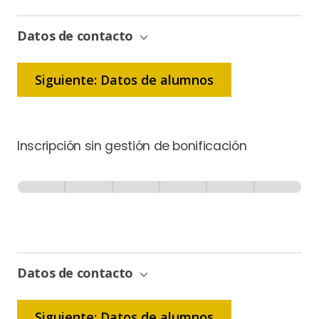
Datos de contacto
Siguiente: Datos de alumnos
Inscripción sin gestión de bonificación
Inscripción
-
0% Completo
1 de 6
Sin
Gestión
de
Bonificación
Datos de contacto
Siguiente: Datos de alumnos