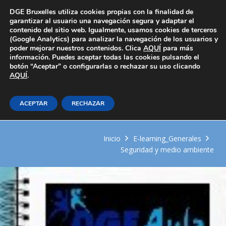
Área Privada
DGE Bruxelles utiliza cookies propias con la finalidad de
garantizar al usuario una navegación segura y adaptar el
contenido del sitio web. Igualmente, usamos cookies de terceros
(Google Analytics) para analizar la navegación de los usuarios y
poder mejorar nuestros contenidos. Clica
AQUÍ
para más
información. Puedes aceptar todas las cookies pulsando el
botón “Aceptar” o configurarlas o rechazar su uso clicando
AQUÍ
Manejo de equipos para la
.
depuración y el control de gases
ACEPTAR
RECHAZAR
de contaminantes atmosféricos
Inicio
E-learning_Generales
Seguridad y medio ambiente