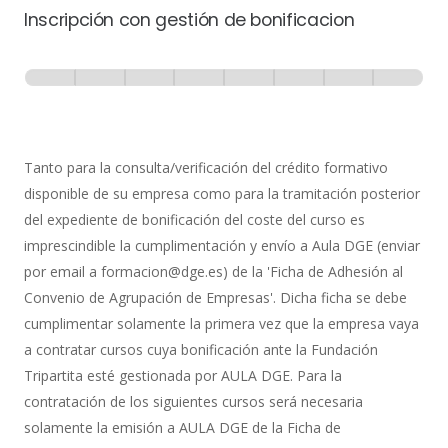
Inscripción con gestión de bonificacion
Inscripción
-
0% Completo
1 de 8
con
Gestión
de
Tanto para la consulta/verificación del crédito formativo
Bonificación
disponible de su empresa como para la tramitación posterior
del expediente de bonificación del coste del curso es
imprescindible la cumplimentación y envío a Aula DGE (enviar
por email a formacion@dge.es) de la 'Ficha de Adhesión al
Convenio de Agrupación de Empresas'. Dicha ficha se debe
cumplimentar solamente la primera vez que la empresa vaya
a contratar cursos cuya bonificación ante la Fundación
Tripartita esté gestionada por AULA DGE. Para la
contratación de los siguientes cursos será necesaria
solamente la emisión a AULA DGE de la Ficha de