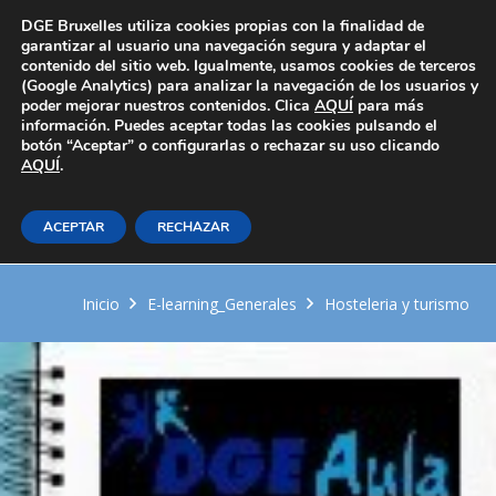
Área Privada
DGE Bruxelles utiliza cookies propias con la finalidad de
garantizar al usuario una navegación segura y adaptar el
contenido del sitio web. Igualmente, usamos cookies de terceros
(Google Analytics) para analizar la navegación de los usuarios y
poder mejorar nuestros contenidos. Clica
AQUÍ
para más
información. Puedes aceptar todas las cookies pulsando el
botón “Aceptar” o configurarlas o rechazar su uso clicando
AQUÍ
Manejo de maquinaria, equipos y
.
utensilios básicos para la
ACEPTAR
RECHAZAR
elaboración de cremas y rellenos
Inicio
E-learning_Generales
Hosteleria y turismo