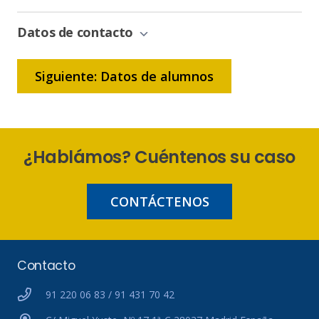
de
Bonificación
Datos de contacto
Siguiente: Datos de alumnos
¿Hablámos? Cuéntenos su caso
CONTÁCTENOS
Contacto
91 220 06 83 / 91 431 70 42