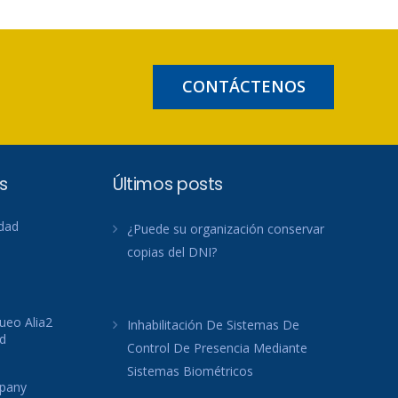
CONTÁCTENOS
s
Últimos posts
idad
¿Puede su organización conservar
copias del DNI?
ueo Alia2
Inhabilitación De Sistemas De
d
Control De Presencia Mediante
Sistemas Biométricos
mpany