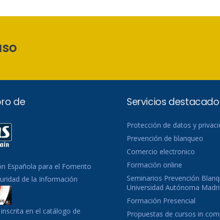
aso
ro de
Servicios destacado
Protección de datos y privac
Prevención de blanqueo
Comercio electronico
Formación online
ón Española para el Fomento
Seminarios Prevención Blanq
guridad de la Información
Universidad Autónoma Madri
Formación Presencial
inscrita en el catálogo de
Propuestas de cursos in co