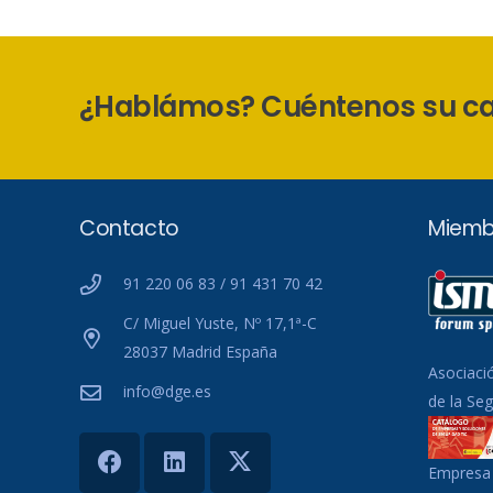
¿Hablámos? Cuéntenos su c
Contacto
Miemb
91 220 06 83 / 91 431 70 42
C/ Miguel Yuste, Nº 17,1ª-C
28037 Madrid España
Asociaci
info@dge.es
de la Se
Empresa 