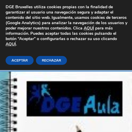
Área Privada
DGE Bruxelles utiliza cookies propias con la finalidad de
garantizar al usuario una navegación segura y adaptar el
contenido del sitio web. Igualmente, usamos cookies de terceros
(Google Analytics) para analizar la navegación de los usuarios y
poder mejorar nuestros contenidos. Clica
AQUÍ
para más
información. Puedes aceptar todas las cookies pulsando el
botón “Aceptar” o configurarlas o rechazar su uso clicando
AQUÍ
MARKETING TURÍSTICO Y RR.HH.
.
ACEPTAR
RECHAZAR
Inicio
E-learning_Generales
Comercio y marketing