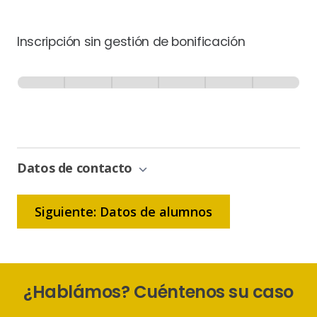
Inscripción sin gestión de bonificación
Inscripción
-
0% Completo
1 de 6
Sin
Gestión
de
Bonificación
Datos de contacto
Siguiente: Datos de alumnos
¿Hablámos? Cuéntenos su caso