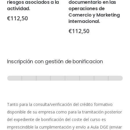
riesgos asociados a la
documentario en las
actividad.
operaciones de
Comercio y Marketing
€
112,50
internacional.
€
112,50
Inscripción con gestión de bonificacion
Inscripción
-
0% Completo
1 de 8
con
Gestión
de
Tanto para la consulta/verificación del crédito formativo
Bonificación
disponible de su empresa como para la tramitación posterior
del expediente de bonificación del coste del curso es
imprescindible la cumplimentación y envío a Aula DGE (enviar