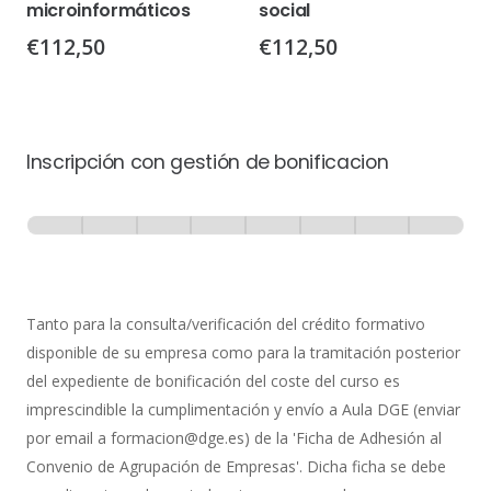
microinformáticos
social
€
112,50
€
112,50
Inscripción con gestión de bonificacion
Inscripción
-
0% Completo
1 de 8
con
Gestión
de
Tanto para la consulta/verificación del crédito formativo
Bonificación
disponible de su empresa como para la tramitación posterior
del expediente de bonificación del coste del curso es
imprescindible la cumplimentación y envío a Aula DGE (enviar
por email a formacion@dge.es) de la 'Ficha de Adhesión al
Convenio de Agrupación de Empresas'. Dicha ficha se debe