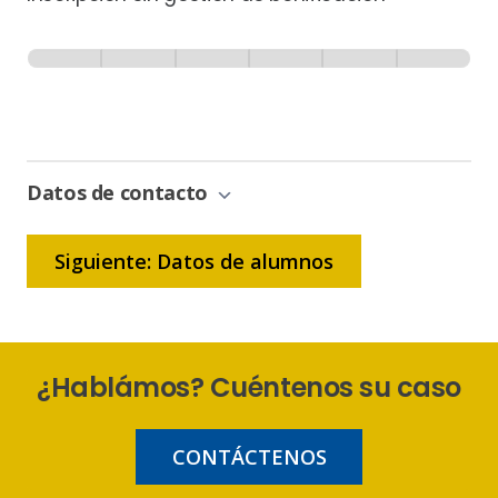
Inscripción
-
0% Completo
1 de 6
Sin
Gestión
de
Bonificación
Datos de contacto
Siguiente: Datos de alumnos
¿Hablámos? Cuéntenos su caso
CONTÁCTENOS