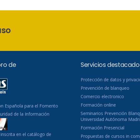
aso
ro de
Servicios destacado
Protección de datos y privac
Prevención de blanqueo
Comercio electronico
Formación online
ón Española para el Fomento
Seminarios Prevención Blanq
guridad de la Información
Universidad Autónoma Madri
Formación Presencial
inscrita en el catálogo de
Propuestas de cursos in co