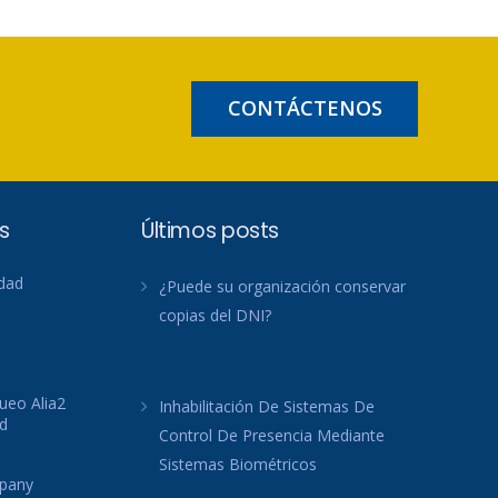
CONTÁCTENOS
s
Últimos posts
idad
¿Puede su organización conservar
copias del DNI?
ueo Alia2
Inhabilitación De Sistemas De
d
Control De Presencia Mediante
Sistemas Biométricos
mpany