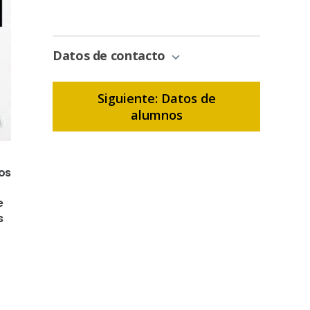
Gestión
de
Bonificación
Datos de contacto
Siguiente: Datos de
alumnos
os
e
s