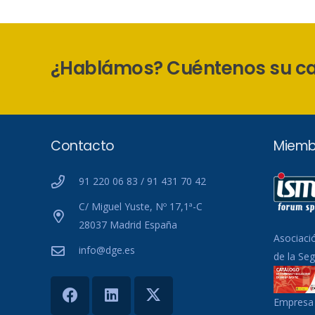
¿Hablámos? Cuéntenos su c
Contacto
Miemb
91 220 06 83 / 91 431 70 42
C/ Miguel Yuste, Nº 17,1ª-C
28037 Madrid España
Asociaci
info@dge.es
de la Se
Empresa 