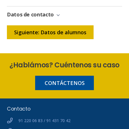
de
Bonificación
Datos de contacto
Siguiente: Datos de alumnos
¿Hablámos? Cuéntenos su caso
CONTÁCTENOS
Contacto
91 220 06 83 / 91 431 70 42