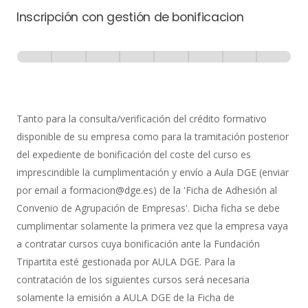
Inscripción con gestión de bonificacion
Inscripción
-
0% Completo
1 de 8
con
Gestión
de
Tanto para la consulta/verificación del crédito formativo
Bonificación
disponible de su empresa como para la tramitación posterior
del expediente de bonificación del coste del curso es
imprescindible la cumplimentación y envío a Aula DGE (enviar
por email a formacion@dge.es) de la 'Ficha de Adhesión al
Convenio de Agrupación de Empresas'. Dicha ficha se debe
cumplimentar solamente la primera vez que la empresa vaya
a contratar cursos cuya bonificación ante la Fundación
Tripartita esté gestionada por AULA DGE. Para la
contratación de los siguientes cursos será necesaria
solamente la emisión a AULA DGE de la Ficha de