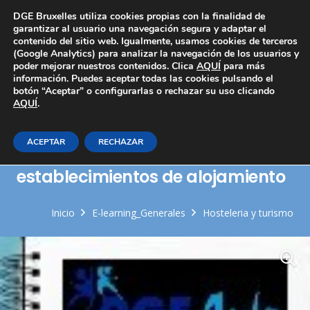
Área Privada
DGE Bruxelles utiliza cookies propias con la finalidad de
garantizar al usuario una navegación segura y adaptar el
contenido del sitio web. Igualmente, usamos cookies de terceros
(Google Analytics) para analizar la navegación de los usuarios y
poder mejorar nuestros contenidos. Clica
AQUÍ
para más
información. Puedes aceptar todas las cookies pulsando el
botón “Aceptar” o configurarlas o rechazar su uso clicando
AQUÍ
Normativa de seguridad, higiene
.
y salud en los procesos de
ACEPTAR
RECHAZAR
lavado de ropa propios de
establecimientos de alojamiento
Inicio
E-learning_Generales
Hosteleria y turismo