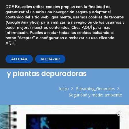
Área Privada
DGE Bruxelles utiliza cookies propias con la finalidad de
garantizar al usuario una navegación segura y adaptar el
contenido del sitio web. Igualmente, usamos cookies de terceros
(Google Analytics) para analizar la navegación de los usuarios y
poder mejorar nuestros contenidos. Clica
AQUÍ
para más
información. Puedes aceptar todas las cookies pulsando el
botón “Aceptar” o configurarlas o rechazar su uso clicando
AQUÍ
Organización del mantenimiento
.
correctivo de plantas de
ACEPTAR
RECHAZAR
tratamiento de aguas de aguas
y plantas depuradoras
Inicio
E-learning_Generales
Seguridad y medio ambiente