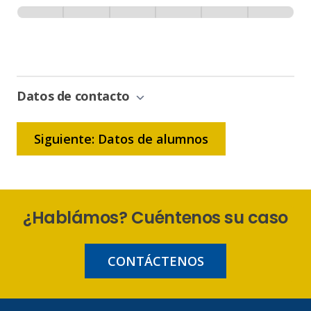
Inscripción
-
0% Completo
1 de 6
Sin
Gestión
de
Bonificación
Datos de contacto
Siguiente: Datos de alumnos
¿Hablámos? Cuéntenos su caso
CONTÁCTENOS