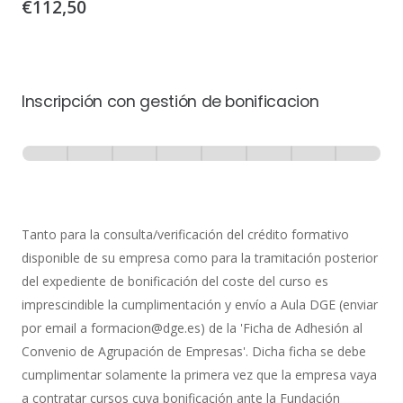
€
112,50
Inscripción con gestión de bonificacion
Inscripción
-
0% Completo
1 de 8
con
Gestión
de
Tanto para la consulta/verificación del crédito formativo
Bonificación
disponible de su empresa como para la tramitación posterior
del expediente de bonificación del coste del curso es
imprescindible la cumplimentación y envío a Aula DGE (enviar
por email a formacion@dge.es) de la 'Ficha de Adhesión al
Convenio de Agrupación de Empresas'. Dicha ficha se debe
cumplimentar solamente la primera vez que la empresa vaya
a contratar cursos cuya bonificación ante la Fundación