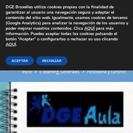
Área Privada
DGE Bruxelles utiliza cookies propias con la finalidad de
garantizar al usuario una navegación segura y adaptar el
contenido del sitio web. Igualmente, usamos cookies de terceros
(Google Analytics) para analizar la navegación de los usuarios y
poder mejorar nuestros contenidos. Clica
AQUÍ
para más
información. Puedes aceptar todas las cookies pulsando el
botón “Aceptar” o configurarlas o rechazar su uso clicando
AQUÍ
Preelaboración de productos
.
básicos de pastelería
ACEPTAR
RECHAZAR
Inicio
E-learning_Generales
Hosteleria y turismo