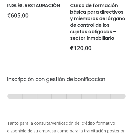
INGLÉS. RESTAURACIÓN
Curso de formación
básica para directivos
€
605,00
y miembros del órgano
de control de los
sujetos obligados –
sector inmobiliario
€
120,00
Inscripción con gestión de bonificacion
Inscripción
-
0% Completo
1 de 8
con
Gestión
de
Tanto para la consulta/verificación del crédito formativo
Bonificación
disponible de su empresa como para la tramitación posterior