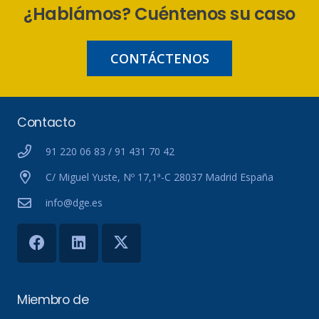
¿Hablámos? Cuéntenos su caso
CONTÁCTENOS
Contacto
91 220 06 83 / 91 431 70 42
C/ Miguel Yuste, Nº 17,1ª-C 28037 Madrid España
info@dge.es
Miembro de