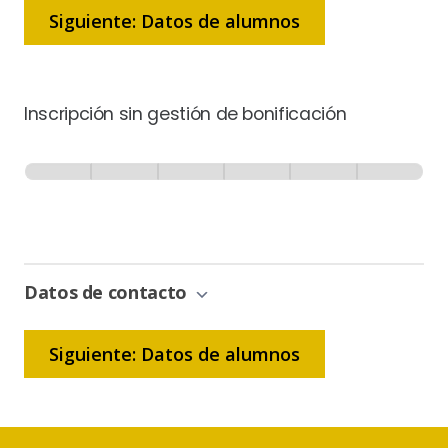
Siguiente: Datos de alumnos
Inscripción sin gestión de bonificación
Inscripción
-
0% Completo
1 de 6
Sin
Gestión
de
Bonificación
Datos de contacto
Siguiente: Datos de alumnos