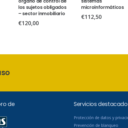
órgano de control de
sistemas
los sujetos obligados
microinformáticos
– sector inmobiliario
€
112,50
€
120,00
aso
ro de
Servicios destacado
Protección de datos y privac
Prevención de blanqueo