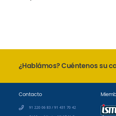
¿Hablámos? Cuéntenos su c
Contacto
Miemb
91 220 06 83 / 91 431 70 42