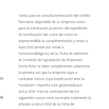
0% Completo
1 de 8
con
Gestión
de
Tanto para la consulta/verificación del crédito
Bonificación
formativo disponible de su empresa como
para la tramitación posterior del expediente
de bonificación del coste del curso es
imprescindible la cumplimentación y envío a
Aula DGE (enviar por email a
formacion@dge.es) de la 'Ficha de Adhesión
al Convenio de Agrupación de Empresas'.
Dicha ficha se debe cumplimentar solamente
la primera vez que la empresa vaya a
es
contratar cursos cuya bonificación ante la
Fundación Tripartita esté gestionada por
AULA DGE. Para la contratación de los
la
siguientes cursos será necesaria solamente la
emisión a AULA DGE de la Ficha de