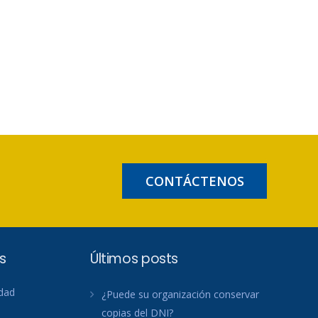
CONTÁCTENOS
s
Últimos posts
idad
¿Puede su organización conservar
copias del DNI?