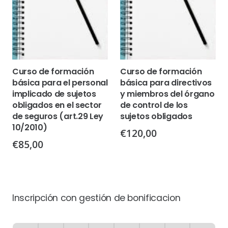
Curso de formación
Curso de formación
básica para el personal
básica para directivos
implicado de sujetos
y miembros del órgano
obligados en el sector
de control de los
de seguros (art.29 Ley
sujetos obligados
10/2010)
€
120,00
€
85,00
Inscripción con gestión de bonificacion
Inscripción