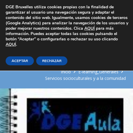
Área Privada
DGE Bruxelles utiliza cookies propias con la finalidad de
garantizar al usuario una navegación segura y adaptar el
contenido del sitio web. Igualmente, usamos cookies de terceros
(Google Analytics) para analizar la navegación de los usuarios y
poder mejorar nuestros contenidos. Clica
AQUÍ
para más
información. Puedes aceptar todas las cookies pulsando el
botón “Aceptar” o configurarlas o rechazar su uso clicando
AQUÍ
Programación y evaluación
.
aplicadas a la gestión cultural
ACEPTAR
RECHAZAR
Inicio
E-learning_Generales
Servicios socioculturales y a la comunidad