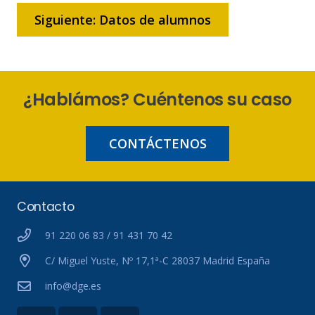
Siguiente: Datos de alumnos
¿Hablámos? Cuéntenos su caso
CONTÁCTENOS
Contacto
91 220 06 83 / 91 431 70 42
C/ Miguel Yuste, Nº 17,1ª-C 28037 Madrid España
info@dge.es