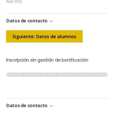
Aula DGE
.
Datos de contacto
Siguiente: Datos de alumnos
Inscripción sin gestión de bonificación
Inscripción
-
0% Completo
1 de 6
Sin
Gestión
de
Bonificación
Datos de contacto