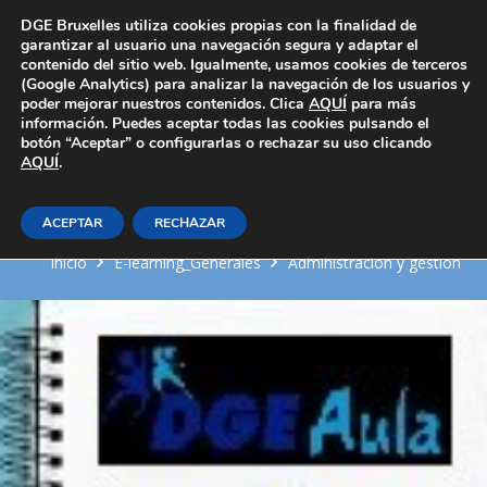
Área Privada
DGE Bruxelles utiliza cookies propias con la finalidad de
garantizar al usuario una navegación segura y adaptar el
contenido del sitio web. Igualmente, usamos cookies de terceros
(Google Analytics) para analizar la navegación de los usuarios y
poder mejorar nuestros contenidos. Clica
AQUÍ
para más
información. Puedes aceptar todas las cookies pulsando el
botón “Aceptar” o configurarlas o rechazar su uso clicando
AQUÍ
Registro contable a través de
.
aplicaciones informáticas
ACEPTAR
RECHAZAR
Inicio
E-learning_Generales
Administración y gestión