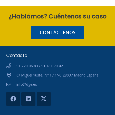
¿Hablámos? Cuéntenos su caso
CONTÁCTENOS
Contacto
91 220 06 83 / 91 431 70 42
C/ Miguel Yuste, Nº 17,1ª-C 28037 Madrid España
info@dge.es