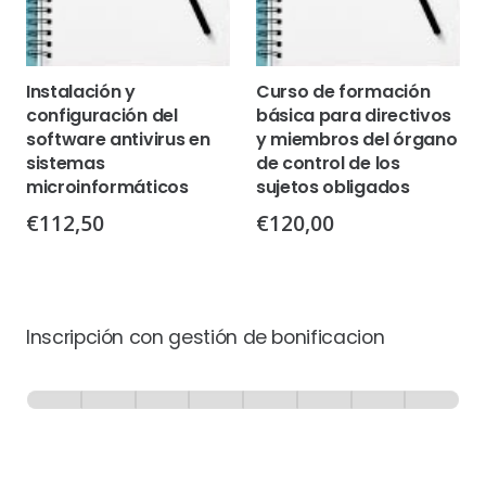
Instalación y
Curso de formación
configuración del
básica para directivos
software antivirus en
y miembros del órgano
sistemas
de control de los
microinformáticos
sujetos obligados
€
112,50
€
120,00
Inscripción con gestión de bonificacion
Inscripción
-
0% Completo
1 de 8
con
Gestión