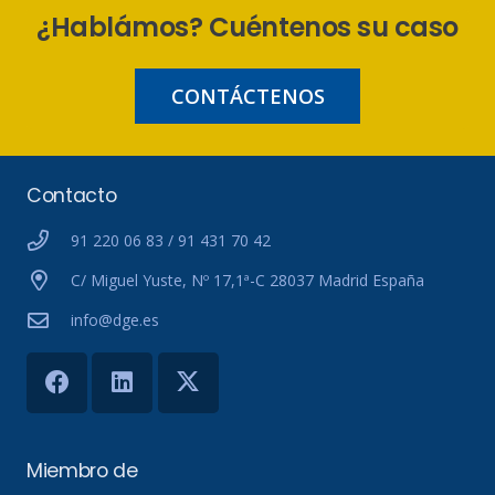
¿Hablámos? Cuéntenos su caso
CONTÁCTENOS
Contacto
91 220 06 83 / 91 431 70 42
C/ Miguel Yuste, Nº 17,1ª-C 28037 Madrid España
info@dge.es
Miembro de