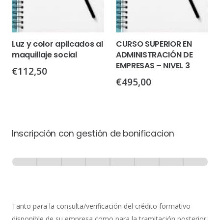
Luz y color aplicados al
CURSO SUPERIOR EN
maquillaje social
ADMINISTRACIÓN DE
EMPRESAS – NIVEL 3
€
112,50
€
495,00
Inscripción con gestión de bonificacion
Inscripción
-
0% Completo
1 de 8
con
Gestión
de
Tanto para la consulta/verificación del crédito formativo
Bonificación
disponible de su empresa como para la tramitación posterior