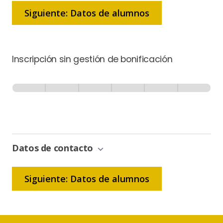
Siguiente: Datos de alumnos
Inscripción sin gestión de bonificación
Inscripción
-
0% Completo
1 de 6
Sin
Gestión
de
Bonificación
Datos de contacto
Siguiente: Datos de alumnos