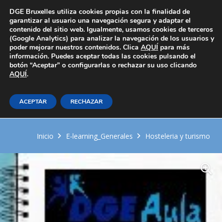
Área Privada
DGE Bruxelles utiliza cookies propias con la finalidad de
garantizar al usuario una navegación segura y adaptar el
contenido del sitio web. Igualmente, usamos cookies de terceros
(Google Analytics) para analizar la navegación de los usuarios y
poder mejorar nuestros contenidos. Clica
AQUÍ
para más
información. Puedes aceptar todas las cookies pulsando el
botón “Aceptar” o configurarlas o rechazar su uso clicando
AQUÍ
Servicio de alimentos y bebidas y
.
atención al cliente en
ACEPTAR
RECHAZAR
restauración
Inicio
E-learning_Generales
Hosteleria y turismo