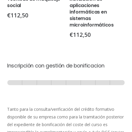
social
aplicaciones
informáticas en
€
112,50
sistemas
microinformáticos
€
112,50
Inscripción con gestión de bonificacion
Inscripción
-
0% Completo
1 de 8
con
Gestión
de
Tanto para la consulta/verificación del crédito formativo
Bonificación
disponible de su empresa como para la tramitación posterior
del expediente de bonificación del coste del curso es