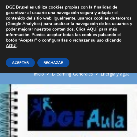
Área Privada
DGE Bruxelles utiliza cookies propias con la finalidad de
garantizar al usuario una navegación segura y adaptar el
contenido del sitio web. Igualmente, usamos cookies de terceros
(Google Analytics) para analizar la navegación de los usuarios y
poder mejorar nuestros contenidos. Clica
AQUÍ
para más
información. Puedes aceptar todas las cookies pulsando el
botón “Aceptar” o configurarlas o rechazar su uso clicando
AQUÍ
Simulación energética de
.
edificios
ACEPTAR
RECHAZAR
Inicio
E-learning_Generales
Energia y agua