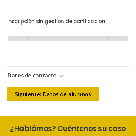
Inscripción sin gestión de bonificación
Inscripción
-
0% Completo
1 de 6
Sin
Gestión
de
Bonificación
Datos de contacto
Siguiente: Datos de alumnos
¿Hablámos? Cuéntenos su caso