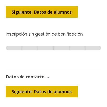
Siguiente: Datos de alumnos
Inscripción sin gestión de bonificación
Inscripción
-
0% Completo
1 de 6
Sin
Gestión
de
Bonificación
Datos de contacto
Siguiente: Datos de alumnos