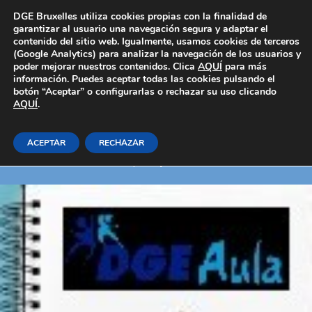
Área Privada
DGE Bruxelles utiliza cookies propias con la finalidad de
garantizar al usuario una navegación segura y adaptar el
contenido del sitio web. Igualmente, usamos cookies de terceros
(Google Analytics) para analizar la navegación de los usuarios y
poder mejorar nuestros contenidos. Clica
AQUÍ
para más
información. Puedes aceptar todas las cookies pulsando el
botón “Aceptar” o configurarlas o rechazar su uso clicando
AQUÍ
Sistema de lubricación del motor
.
ACEPTAR
RECHAZAR
Inicio
E-learning_Generales
Transporte y mantenimiento de vehiculos