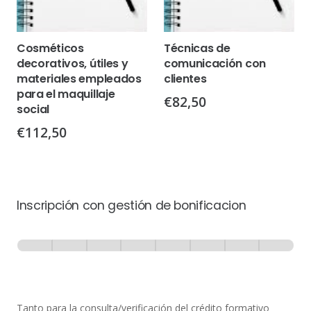
Cosméticos
Técnicas de
decorativos, útiles y
comunicación con
materiales empleados
clientes
para el maquillaje
€
82,50
social
€
112,50
Inscripción con gestión de bonificacion
Inscripción
-
0% Completo
1 de 8
con
Gestión
de
Tanto para la consulta/verificación del crédito formativo