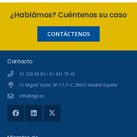
¿Hablámos? Cuéntenos su caso
CONTÁCTENOS
Contacto
91 220 06 83 / 91 431 70 42
C/ Miguel Yuste, Nº 17,1ª-C 28037 Madrid España
info@dge.es