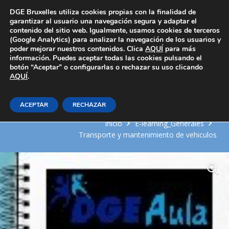
Área Privada
DGE Bruxelles utiliza cookies propias con la finalidad de
garantizar al usuario una navegación segura y adaptar el
contenido del sitio web. Igualmente, usamos cookies de terceros
(Google Analytics) para analizar la navegación de los usuarios y
poder mejorar nuestros contenidos. Clica
AQUÍ
para más
información. Puedes aceptar todas las cookies pulsando el
botón “Aceptar” o configurarlas o rechazar su uso clicando
AQUÍ
Técnicas de localización de
.
averías en motores
ACEPTAR
RECHAZAR
Inicio
E-learning_Generales
Transporte y mantenimiento de vehiculos