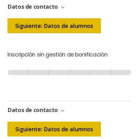
Datos de contacto
Siguiente: Datos de alumnos
Inscripción sin gestión de bonificación
Inscripción
-
0% Completo
1 de 6
Sin
Gestión
de
Bonificación
Datos de contacto
Siguiente: Datos de alumnos