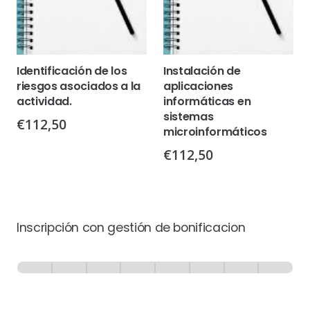
Identificación de los
Instalación de
riesgos asociados a la
aplicaciones
actividad.
informáticas en
sistemas
€
112,50
microinformáticos
€
112,50
Inscripción con gestión de bonificacion
Inscripción
-
0% Completo
1 de 8
con
Gestión