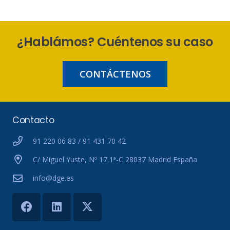
¿Hablámos? Cuéntenos su caso
CONTÁCTENOS
Contacto
91 220 06 83 / 91 431 70 42
C/ Miguel Yuste, Nº 17,1ª-C 28037 Madrid España
info@dge.es