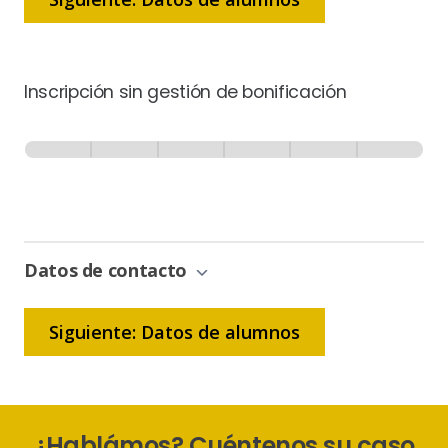
Inscripción sin gestión de bonificación
Inscripción
-
0% Completo
1 de 6
Sin
Gestión
de
Bonificación
Datos de contacto
Siguiente: Datos de alumnos
¿Hablámos? Cuéntenos su caso