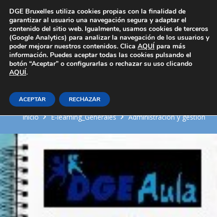
Área Privada
DGE Bruxelles utiliza cookies propias con la finalidad de
garantizar al usuario una navegación segura y adaptar el
contenido del sitio web. Igualmente, usamos cookies de terceros
(Google Analytics) para analizar la navegación de los usuarios y
poder mejorar nuestros contenidos. Clica
AQUÍ
para más
información. Puedes aceptar todas las cookies pulsando el
botón “Aceptar” o configurarlas o rechazar su uso clicando
AQUÍ
Técnicas de representación
.
gráfica en documentos
ACEPTAR
RECHAZAR
Inicio
E-learning_Generales
Administración y gestión