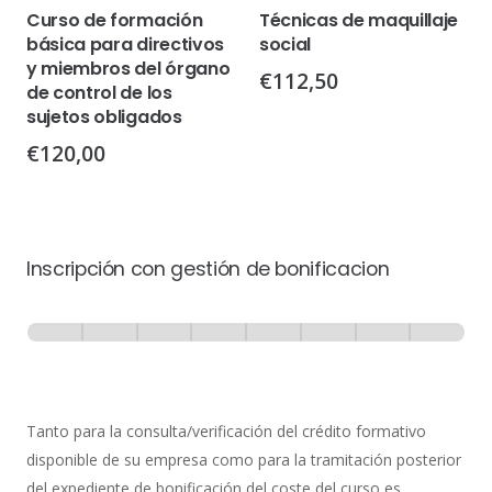
Curso de formación
Técnicas de maquillaje
básica para directivos
social
y miembros del órgano
€
112,50
de control de los
sujetos obligados
€
120,00
Inscripción con gestión de bonificacion
Inscripción
-
0% Completo
1 de 8
con
Gestión
de
Tanto para la consulta/verificación del crédito formativo
Bonificación
disponible de su empresa como para la tramitación posterior
del expediente de bonificación del coste del curso es