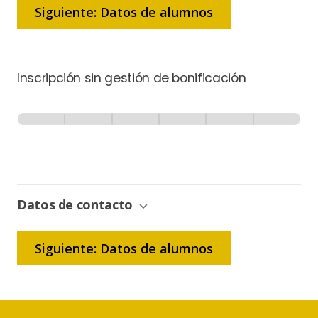
Siguiente: Datos de alumnos
Inscripción sin gestión de bonificación
Inscripción
-
0% Completo
1 de 6
Sin
Gestión
de
Bonificación
Datos de contacto
Siguiente: Datos de alumnos