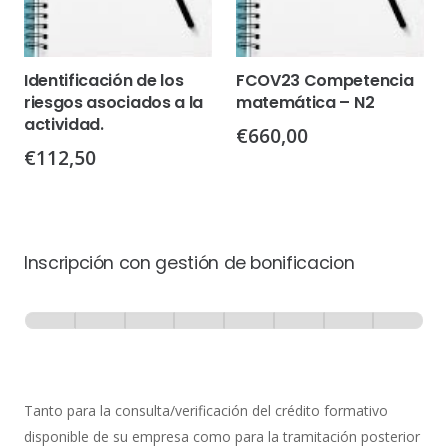
Identificación de los
FCOV23 Competencia
riesgos asociados a la
matemática – N2
actividad.
€
660,00
€
112,50
Inscripción con gestión de bonificacion
Inscripción
-
0% Completo
1 de 8
con
Gestión
de
Tanto para la consulta/verificación del crédito formativo
Bonificación
disponible de su empresa como para la tramitación posterior