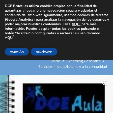
Área Privada
DGE Bruxelles utiliza cookies propias con la finalidad de
garantizar al usuario una navegación segura y adaptar el
contenido del sitio web. Igualmente, usamos cookies de terceros
(Google Analytics) para analizar la navegación de los usuarios y
poder mejorar nuestros contenidos. Clica
AQUÍ
para más
información. Puedes aceptar todas las cookies pulsando el
botón “Aceptar” o configurarlas o rechazar su uso clicando
AQUÍ
Utilización de la web como
.
recurso didáctico
ACEPTAR
RECHAZAR
Inicio
E-learning_Generales
Servicios socioculturales y a la comunidad