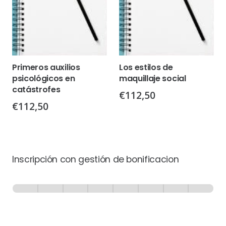
Primeros auxilios
Los estilos de
psicológicos en
maquillaje social
catástrofes
€
112,50
€
112,50
Inscripción con gestión de bonificacion
Inscripción
-
0% Completo
1 de 8
con
Gestión