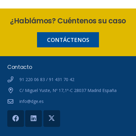
¿Hablámos? Cuéntenos su caso
CONTÁCTENOS
Contacto
91 220 06 83 / 91 431 70 42
C/ Miguel Yuste, Nº 17,1ª-C 28037 Madrid España
info@dge.es