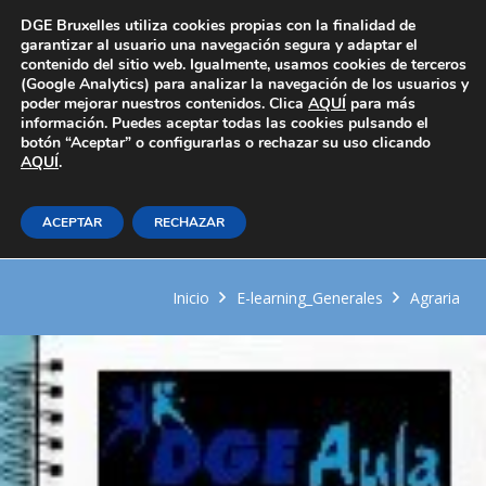
Área Privada
DGE Bruxelles utiliza cookies propias con la finalidad de
garantizar al usuario una navegación segura y adaptar el
contenido del sitio web. Igualmente, usamos cookies de terceros
(Google Analytics) para analizar la navegación de los usuarios y
poder mejorar nuestros contenidos. Clica
AQUÍ
para más
información. Puedes aceptar todas las cookies pulsando el
botón “Aceptar” o configurarlas o rechazar su uso clicando
AQUÍ
Control de los elementos de
.
ejecución del trabajo con
ACEPTAR
RECHAZAR
maquinaria agricola
Inicio
E-learning_Generales
Agraria