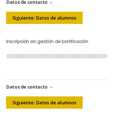
Datos de contacto
Siguiente: Datos de alumnos
Inscripción sin gestión de bonificación
Inscripción
-
0% Completo
1 de 6
Sin
Gestión
de
Bonificación
Datos de contacto
Siguiente: Datos de alumnos