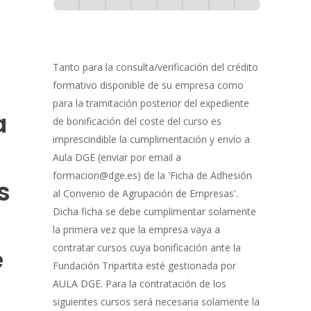
-
0% Completo
1 de 8
con
Gestión
de
Tanto para la consulta/verificación del crédito
Bonificación
formativo disponible de su empresa como
para la tramitación posterior del expediente
a
de bonificación del coste del curso es
imprescindible la cumplimentación y envío a
Aula DGE (enviar por email a
formacion@dge.es) de la 'Ficha de Adhesión
s
al Convenio de Agrupación de Empresas'.
Dicha ficha se debe cumplimentar solamente
la primera vez que la empresa vaya a
contratar cursos cuya bonificación ante la
e
Fundación Tripartita esté gestionada por
AULA DGE. Para la contratación de los
siguientes cursos será necesaria solamente la