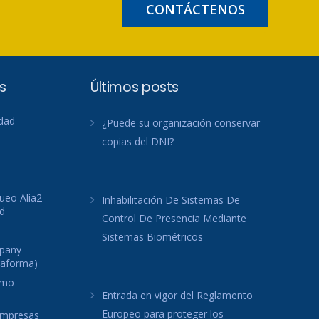
CONTÁCTENOS
s
Últimos posts
idad
¿Puede su organización conservar
copias del DNI?
ueo Alia2
Inhabilitación De Sistemas De
d
Control De Presencia Mediante
Sistemas Biométricos
mpany
taforma)
omo
Entrada en vigor del Reglamento
Europeo para proteger los
 empresas