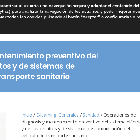
arantizar al usuario una navegación segura y adaptar el contenido del 
tics) para analizar la navegación de los usuarios y poder mejorar nue
ar todas las cookies pulsando el botón “Aceptar” o configurarlas o r
ntenimiento preventivo del
itos y de sistemas de
ransporte sanitario
Inicio
/
E-learning_Generales
/
Sanidad
/ Operaciones de
diagnosis y mantenimiento preventivo del sistema eléctr
y de sus circuitos y de sistemas de comunicación del
vehículo de transporte sanitario