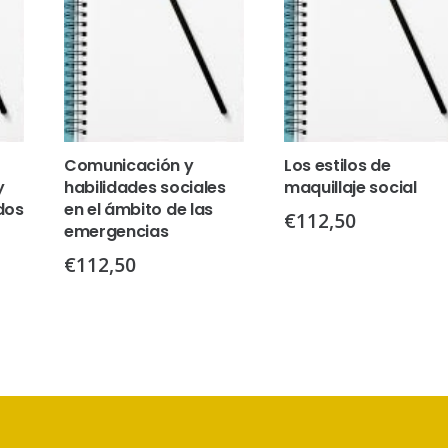
Comunicación y
Los estilos de
y
habilidades sociales
maquillaje social
dos
en el ámbito de las
€
112,50
emergencias
€
112,50