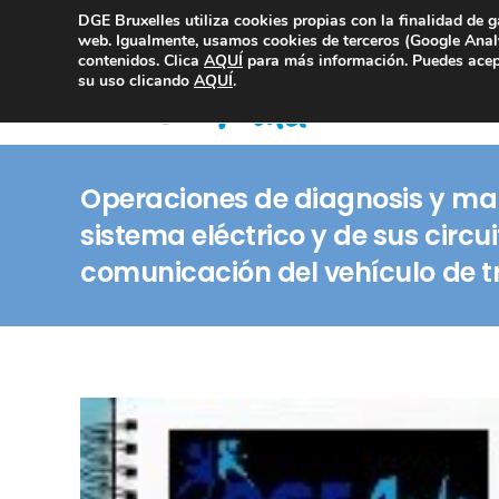
DGE Bruxelles utiliza cookies propias con la finalidad de g
Consultoría Compliance
web. Igualmente, usamos cookies de terceros (Google Analy
contenidos. Clica
AQUÍ
para más información. Puedes acept
su uso clicando
AQUÍ
.
Operaciones de diagnosis y ma
sistema eléctrico y de sus circu
comunicación del vehículo de t