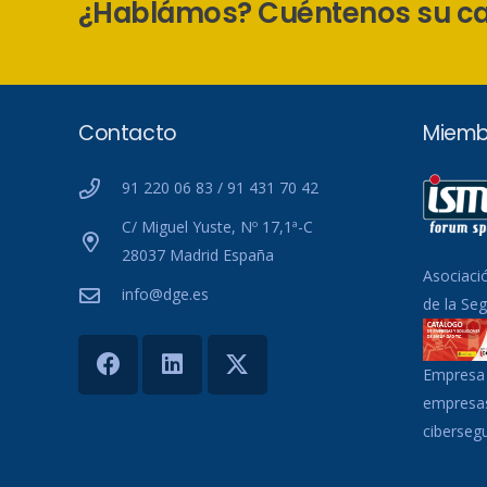
¿Hablámos? Cuéntenos su c
Contacto
Miemb
91 220 06 83 / 91 431 70 42
C/ Miguel Yuste, Nº 17,1ª-C
28037 Madrid España
Asociaci
info@dge.es
de la Se
Empresa 
empresas
ciberseg