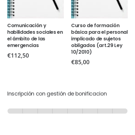
Comunicación y
Curso de formación
habilidades sociales en
básica para el personal
el ámbito de las
implicado de sujetos
emergencias
obligados (art.29 Ley
10/2010)
€
112,50
€
85,00
Inscripción con gestión de bonificacion
Inscripción
-
0% Completo
1 de 8
con
Gestión