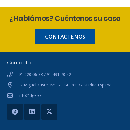
¿Hablámos? Cuéntenos su caso
CONTÁCTENOS
Contacto
91 220 06 83 / 91 431 70 42
C/ Miguel Yuste, Nº 17,1ª-C 28037 Madrid España
info@dge.es