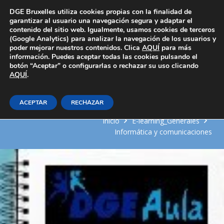
Área Privada
DGE Bruxelles utiliza cookies propias con la finalidad de
garantizar al usuario una navegación segura y adaptar el
contenido del sitio web. Igualmente, usamos cookies de terceros
(Google Analytics) para analizar la navegación de los usuarios y
poder mejorar nuestros contenidos. Clica
AQUÍ
para más
información. Puedes aceptar todas las cookies pulsando el
botón “Aceptar” o configurarlas o rechazar su uso clicando
AQUÍ
Elementos de una red de área
.
local
ACEPTAR
RECHAZAR
Inicio
E-learning_Generales
Informática y comunicaciones