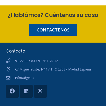
¿Hablámos? Cuéntenos su caso
CONTÁCTENOS
Contacto
91 220 06 83 / 91 431 70 42
C/ Miguel Yuste, Nº 17,1ª-C 28037 Madrid España
info@dge.es