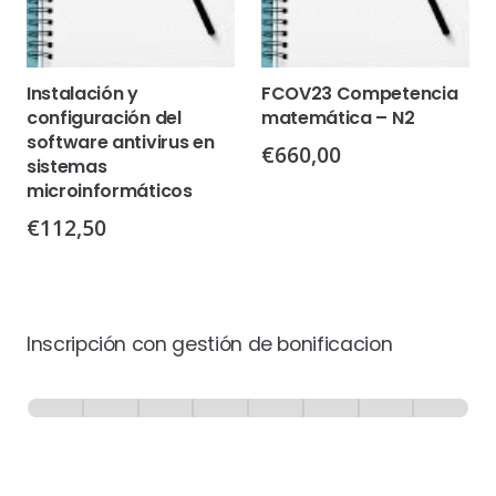
Instalación y
FCOV23 Competencia
configuración del
matemática – N2
software antivirus en
€
660,00
sistemas
microinformáticos
€
112,50
Inscripción con gestión de bonificacion
Inscripción
-
0% Completo
1 de 8
con
Gestión