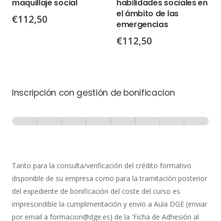
maquillaje social
habilidades sociales en
el ámbito de las
€
112,50
emergencias
€
112,50
Inscripción con gestión de bonificacion
Inscripción
-
0% Completo
1 de 8
con
Gestión
de
Tanto para la consulta/verificación del crédito formativo
Bonificación
disponible de su empresa como para la tramitación posterior
del expediente de bonificación del coste del curso es
imprescindible la cumplimentación y envío a Aula DGE (enviar
por email a formacion@dge.es) de la 'Ficha de Adhesión al