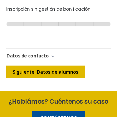
Inscripción sin gestión de bonificación
Inscripción
-
0% Completo
1 de 6
Sin
Gestión
de
Bonificación
Datos de contacto
Siguiente: Datos de alumnos
¿Hablámos? Cuéntenos su caso