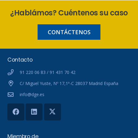
¿Hablámos? Cuéntenos su caso
CONTÁCTENOS
Contacto
91 220 06 83 / 91 431 70 42
C/ Miguel Yuste, Nº 17,1ª-C 28037 Madrid España
info@dge.es
Miembro de