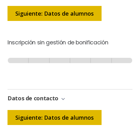
Siguiente: Datos de alumnos
Inscripción sin gestión de bonificación
Inscripción
-
0% Completo
1 de 6
Sin
Gestión
de
Bonificación
Datos de contacto
Siguiente: Datos de alumnos