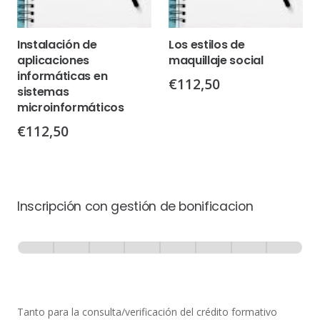
Instalación de
Los estilos de
aplicaciones
maquillaje social
informáticas en
€
112,50
sistemas
microinformáticos
€
112,50
Inscripción con gestión de bonificacion
Inscripción
-
0% Completo
1 de 8
con
Gestión
de
Tanto para la consulta/verificación del crédito formativo