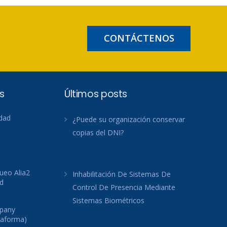
CONTÁCTENOS
s
Últimos posts
idad
¿Puede su organización conservar
copias del DNI?
ueo Alia2
Inhabilitación De Sistemas De
d
Control De Presencia Mediante
Sistemas Biométricos
mpany
taforma)