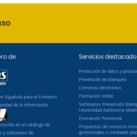
aso
ro de
Servicios destacado
Protección de datos y privac
Prevención de blanqueo
Comercio electronico
Formación online
ón Española para el Fomento
Seminarios Prevención Blanq
guridad de la Información
Universidad Autónoma Madri
Formación Presencial
inscrita en el catálogo de
Propuestas de cursos in co
(presenciales o mediante pla
 y soluciones de