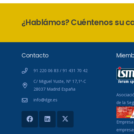
¿Hablámos? Cuéntenos su c
Contacto
Miemb
91 220 06 83 / 91 431 70 42
C/ Miguel Yuste, Nº 17,1ª-C
28037 Madrid España
Asociaci
info@dge.es
de la Se
Empresa 
empresas