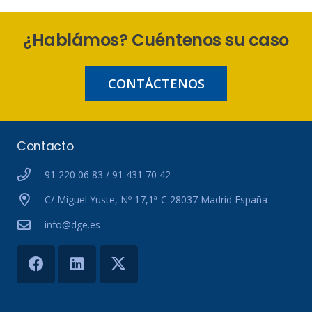
¿Hablámos? Cuéntenos su caso
CONTÁCTENOS
Contacto
91 220 06 83 / 91 431 70 42
C/ Miguel Yuste, Nº 17,1ª-C 28037 Madrid España
info@dge.es