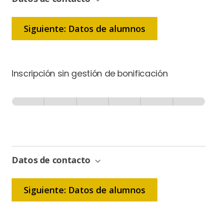
Siguiente: Datos de alumnos
Inscripción sin gestión de bonificación
Inscripción
-
0% Completo
1 de 6
Sin
Gestión
de
Bonificación
Datos de contacto
Siguiente: Datos de alumnos