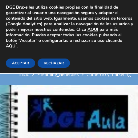
Área Privada
DGE Bruxelles utiliza cookies propias con la finalidad de
garantizar al usuario una navegación segura y adaptar el
contenido del sitio web. Igualmente, usamos cookies de terceros
(Google Analytics) para analizar la navegación de los usuarios y
poder mejorar nuestros contenidos. Clica
AQUÍ
para más
información. Puedes aceptar todas las cookies pulsando el
botón “Aceptar” o configurarlas o rechazar su uso clicando
AQUÍ
Marco institucional en materia
.
de control en consumo
ACEPTAR
RECHAZAR
Inicio
E-learning_Generales
Comercio y marketing