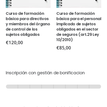
Curso de formación
Curso de formación
básica para directivos
básica para el personal
y miembros del órgano
implicado de sujetos
de control de los
obligados en el sector
sujetos obligados
de seguros (art.29 Ley
10/2010)
€
120,00
€
85,00
Inscripción con gestión de bonificacion
Inscripción
-
0% Completo
1 de 8
con
Gestión